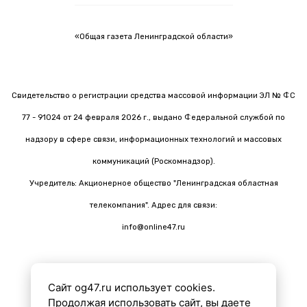
«Общая газета Ленинградской области»
Свидетельство о регистрации средства массовой информации ЭЛ № ФС
77 - 91024 от 24 февраля 2026 г., выдано Федеральной службой по
надзору в сфере связи, информационных технологий и массовых
коммуникаций (Роскомнадзор).
Учредитель: Акционерное общество "Ленинградская областная
телекомпания". Адрес для связи:
info@online47.ru
Сайт og47.ru использует cookies.
Все материалы на сайте подготовлены с помощью ИИ
Продолжая использовать сайт, вы даете