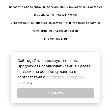
надзору в сфере связи, информационных технологий и массовых
коммуникаций (Роскомнадзор).
Учредитель: Акционерное общество "Ленинградская областная
телекомпания". Адрес для связи:
info@online47.ru
Сайт og47.ru использует cookies.
Все материалы на сайте подготовлены с помощью ИИ
Продолжая использовать сайт, вы даете
согласие на обработку данных в
соответствии с
политикой обработки
16+
cookies
.
Принять