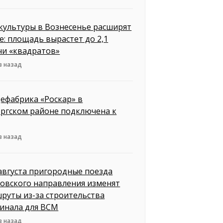
культуры в Вознесенье расширят
е: площадь вырастет до 2,1
чи «квадратов»
в назад
ефабрика «Роскар» в
ргском районе подключена к
в назад
 августа пригородные поезда
овского направления изменят
руты из-за строительства
инала для ВСМ
в назад