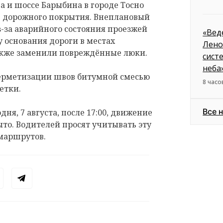
 и шоссе Барыбина в городе Тосно
е дорожного покрытия. Внеплановый
з-за аварийного состояния проезжей
«Вед
 основания дороги в местах
Лено
акже заменили повреждённые люки.
сист
неба
герметизации швов битумной смесью
8 часо
етки.
Все 
дня, 7 августа, после 17:00, движение
ыто. Водителей просят учитывать эту
маршрутов.