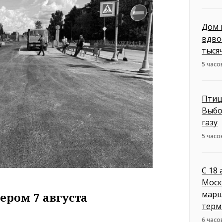
Дом 
вдво
тыся
5 часо
Птиц
Выбо
газу
5 часо
С 18
Моск
марш
ером 7 августа
терм
6 часо