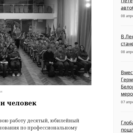
Пете
авто
08 апр
В Ле
стан
08 апр
Вмес
Герм
Бело
ти
меро
чи человек
07 апр
свою работу десятый, юбилейный
Глоб
нования по профессиональному
пошл