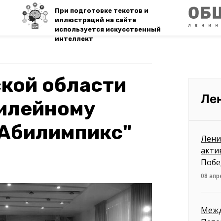
При подготовке текстов и
иллюстраций на сайте
используется искусственный
интеллект
кой области
Ле
билейному
"Абилимпикс"
Лени
акти
Поб
08 апр
Межд