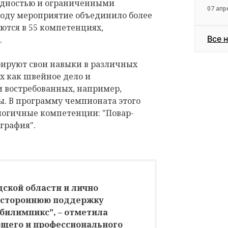
идностью и ограниченными
07 апр
году мероприятие объединило более
уются в 55 компетенциях,
Все 
.
рируют свои навыки в различных
их как швейное дело и
и востребованных, например,
ы. В программу чемпионата этого
логичные компетенции: "Повар-
графия".
ской области и лично
естороннюю поддержку
билимпикс", – отметила
бщего и профессионального