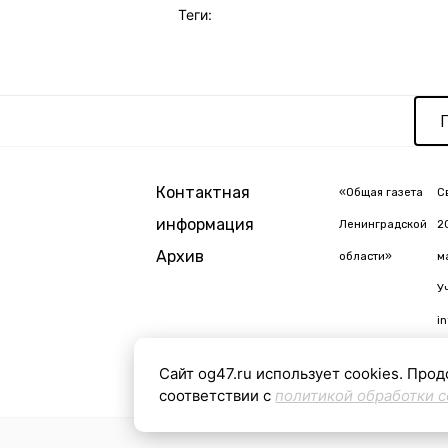
Теги:
Контактная
«Общая газета
С
информация
Ленинградской
2
Архив
области»
м
У
i
Сайт og47.ru использует cookies. Прод
соответствии с
политикой обработки c