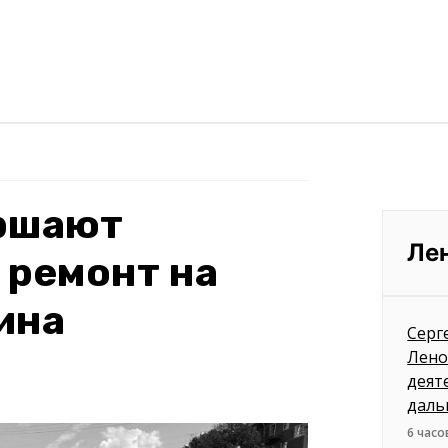
ершают
Ле
 ремонт на
ина
Серг
Лено
деят
даль
6 часо