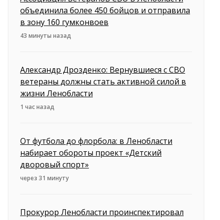
объединила более 450 бойцов и отправила
в зону 160 гумконвоев
43 минуты назад
Александр Дрозденко: Вернувшиеся с СВО
ветераны должны стать активной силой в
жизни Ленобласти
1 час назад
От футбола до флорбола: в Ленобласти
набирает обороты проект «Детский
дворовый спорт»
через 31 минуту
Прокурор Ленобласти проинспектировал