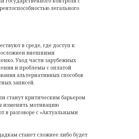
ели государственного контроля с
урентоспособностью легального
ствуют в среде, где доступ к
у осложнен внешними
енко. Уход части зарубежных
ения и проблемы с оплатой
вания альтернативных способов
тных записей.
 ли станут критическим барьером
ны изменить мотивацию
рт в разговоре с «Актуальными
адкам станет сложнее либо будет