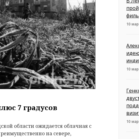
В Ле
прой
филь
10 мар
Алек
идею
инди
10 мар
Генк
двус
подд
плюс 7 градусов
визи
10 мар
дской области ожидается облачная с
преимущественно на севере,