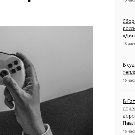
15 час
Сбор
росс
«Дин
15 час
В су
тепл
16 час
В Га
отре
доро
Павл
16 час