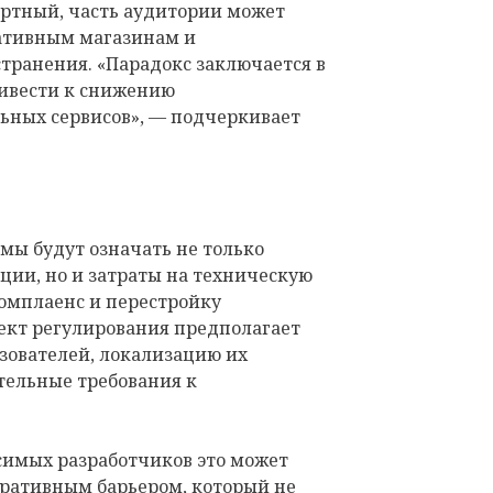
ртный, часть аудитории может
ативным магазинам и
ранения. «Парадокс заключается в
ривести к снижению
ьных сервисов», — подчеркивает
мы будут означать не только
ции, но и затраты на техническую
комплаенс и перестройку
оект регулирования предполагает
ователей, локализацию их
тельные требования к
симых разработчиков это может
ративным барьером, который не