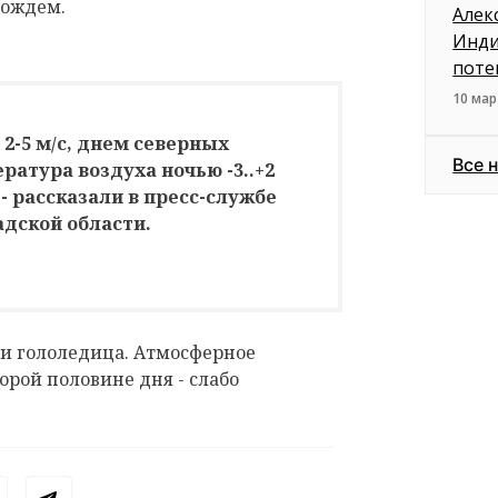
дождем.
Алек
Инди
поте
10 мар
2-5 м/с, днем северных
Все 
ратура воздуха ночью -3..+2
, - рассказали в пресс-службе
адской области.
ми гололедица. Атмосферное
орой половине дня - слабо