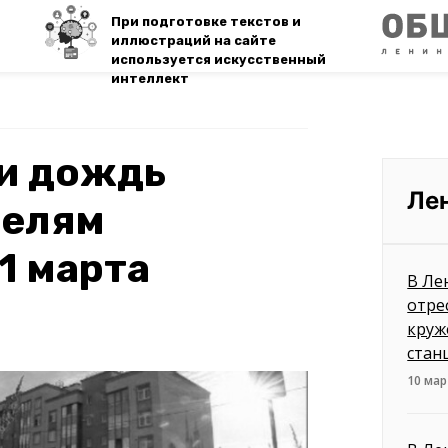
При подготовке текстов и
иллюстраций на сайте
используется искусственный
интеллект
 и дождь
Ле
телям
1 марта
В Ле
отре
круж
стан
10 мар