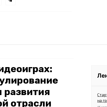
видеоиграх:
Ле
гулирование
 развития
Стар
ой отрасли
на г