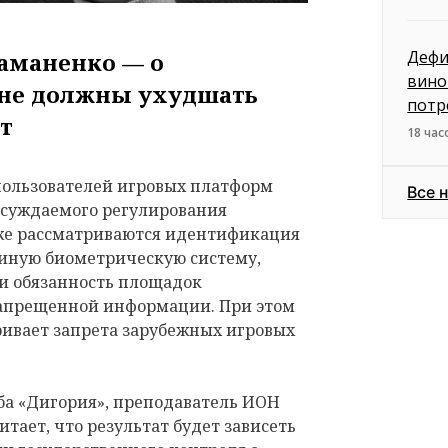
Дефи
аманенко — о
вино
 не должны ухудшать
потр
ыт
18 час
пользователей игровых платформ
Все 
обсуждаемого регулирования
кже рассматриваются идентификация
диную биометрическую систему,
 и обязанность площадок
запрещенной информации. При этом
ривает запрета зарубежных игровых
ба «Дигория», преподаватель ИОН
ает, что результат будет зависеть