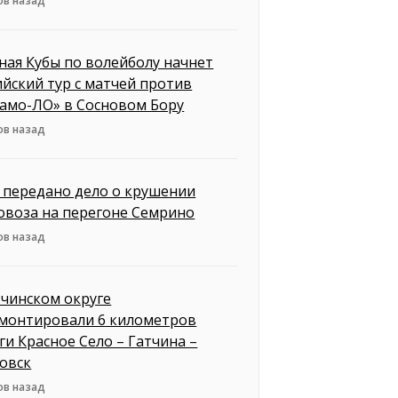
ов назад
ная Кубы по волейболу начнет
ийский тур с матчей против
амо-ЛО» в Сосновом Бору
ов назад
д передано дело о крушении
овоза на перегоне Семрино
ов назад
тчинском округе
монтировали 6 километров
ги Красное Село – Гатчина –
овск
ов назад