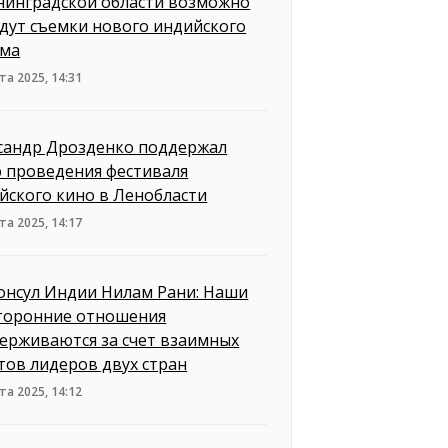
нинградской области возможно
дут съемки нового индийского
ма
та 2025, 14:31
сандр Дрозденко поддержал
 проведения фестиваля
йского кино в Ленобласти
та 2025, 14:17
онсул Индии Нилам Рани: Наши
торонние отношения
ерживаются за счет взаимных
тов лидеров двух стран
та 2025, 14:12