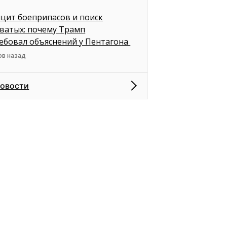
цит боеприпасов и поиск
ватых: почему Трамп
ебовал объяснений у Пентагона
ов назад
новости