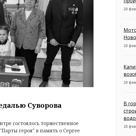
прой
20 фев
Мото
Ново
20 фев
Капи
возо
20 фев
В го
едалью Суворова
стро
водо
нтре состоялось торжественное
20 фев
Парты героя" в память о Сергее