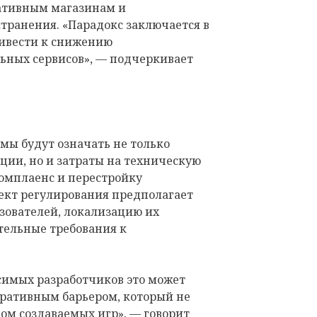
ативным магазинам и
ранения. «Парадокс заключается в
ривести к снижению
ьных сервисов», — подчеркивает
мы будут означать не только
ции, но и затраты на техническую
комплаенс и перестройку
оект регулирования предполагает
ователей, локализацию их
тельные требования к
симых разработчиков это может
ративным барьером, который не
вом создаваемых игр», — говорит