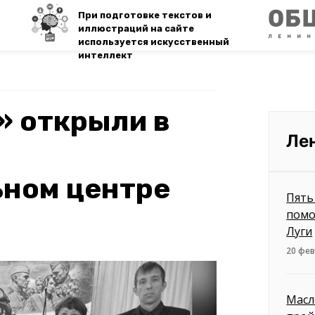
При подготовке текстов и
иллюстраций на сайте
используется искусственный
интеллект
» открыли в
Ле
ьном центре
Пять
помо
Луги
20 фев
Масл