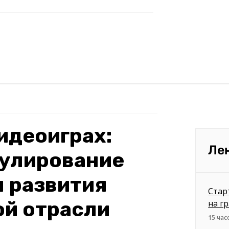
видеоиграх:
Ле
гулирование
 развития
Стар
ой отрасли
на г
15 час