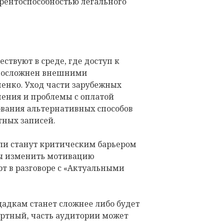
урентоспособностью легального
ствуют в среде, где доступ к
у осложнен внешними
енко. Уход части зарубежных
ения и проблемы с оплатой
вания альтернативных способов
тных записей.
 ли станут критическим барьером
ны изменить мотивацию
рт в разговоре с «Актуальными
адкам станет сложнее либо будет
ртный, часть аудитории может