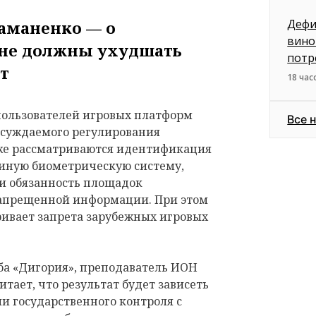
Дефи
аманенко — о
вино
 не должны ухудшать
потр
ыт
18 час
пользователей игровых платформ
Все 
обсуждаемого регулирования
кже рассматриваются идентификация
диную биометрическую систему,
 и обязанность площадок
запрещенной информации. При этом
ривает запрета зарубежных игровых
ба «Дигория», преподаватель ИОН
ает, что результат будет зависеть
ели государственного контроля с