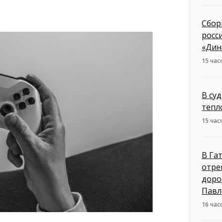
Сбор
росс
«Дин
15 час
В су
тепл
15 час
В Га
отре
доро
Павл
16 час