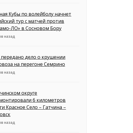
ная Кубы по волейболу начнет
ийский тур с матчей против
амо-ЛО» в Сосновом Бору
ов назад
д передано дело о крушении
овоза на перегоне Семрино
ов назад
тчинском округе
монтировали 6 километров
ги Красное Село – Гатчина –
овск
ов назад