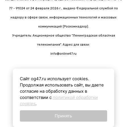
77 - 91024 от 24 февраля 2026 г., выдано Федеральной службой по
надзору в сфере связи, информационных технологий и массовых
коммуникаций (Роскомнадзор).
Учредитель: Акционерное общество "Ленинградская областная
телекомпания". Адрес для связи:
info@online47.ru
Сайт og47.ru использует cookies.
Все материалы на сайте подготовлены с помощью ИИ
Продолжая использовать сайт, вы даете
согласие на обработку данных в
соответствии с
политикой обработки
16+
cookies
.
Принять