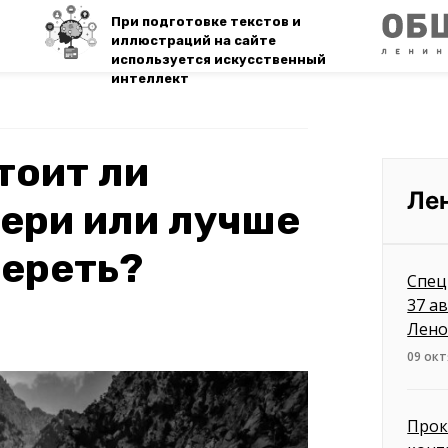
При подготовке текстов и
иллюстраций на сайте
используется искусственный
интеллект
тоит ли
Ле
ери или лучше
переть?
Спец
37 а
Лено
09 окт
Прок