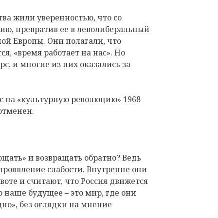
тва жили уверенностью, что со
ию, превратив ее в леволиберальный
ной Европы. Они полагали, что
ся, «время работает на нас». Но
рс, и многие из них оказались за
нс на «культурную революцию» 1968
отменен.
рощать» и возвращать обратно? Ведь
 проявление слабости. Внутренне они
воте и считают, что Россия движется
о наше будущее – это мир, где они
дно», без оглядки на мнение