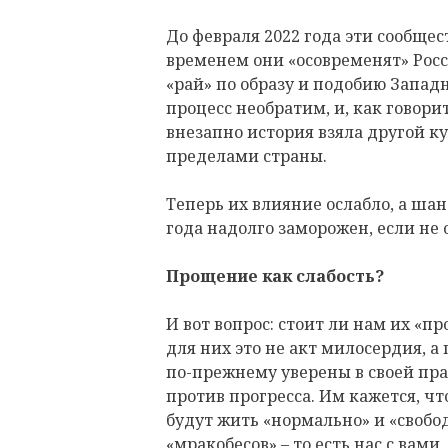
До февраля 2022 года эти сообщес
временем они «осовременят» Росс
«рай» по образу и подобию Запад
процесс необратим, и, как говорит
внезапно история взяла другой ку
пределами страны.
Теперь их влияние ослабло, а ша
года надолго заморожен, если не 
Прощение как слабость?
И вот вопрос: стоит ли нам их «п
для них это не акт милосердия, а
по-прежнему уверены в своей пра
против прогресса. Им кажется, чт
будут жить «нормально» и «свобо
«мракобесов» – то есть нас с вами.