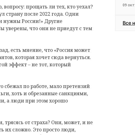
09 окт
, вопросу: прощать ли тех, кто уехал?
ул страну после 2022 года. Одни
ни нужны России!» Другие
Все 
ы уверены, что они не приедут с тем
д, есть мнение, что «Россия может
антов, которая хочет сюда вернуться.
ой эффект – не тот, который
то сбежал по работе, мало претензий
ньги, хоть и обрезанные санкциями,
ии, а люди при этом хорошо
и, трясясь от страха? Они, может, и не
ть их сложно. Это просто люди,