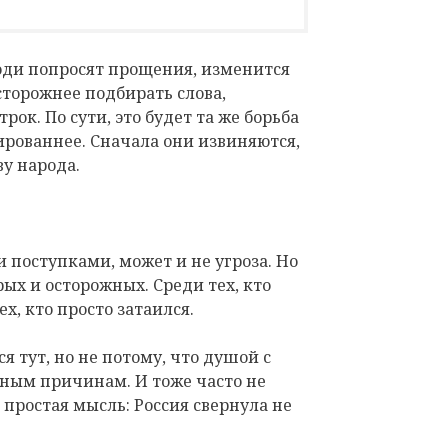
люди попросят прощения, изменится
сторожнее подбирать слова,
ок. По сути, это будет та же борьба
лированнее. Сначала они извиняются,
ву народа.
 поступками, может и не угроза. Но
рых и осторожных. Среди тех, кто
х, кто просто затаился.
ся тут, но не потому, что душой с
ьным причинам. И тоже часто не
 простая мысль: Россия свернула не