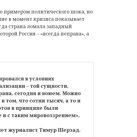
ко примером политического шока, но
ние в момент кризиса показывает
гда страна ломала западный
оторой Россия – «всегда неправа», а
ировался в условиях
ализации – той сущности,
рана, сегодня и воюем. Можно
в том, что сотни тысяч, а то и
тов в принципе были
е и с таким мировоззрением»,
шет журналист Тимур Шерзад.