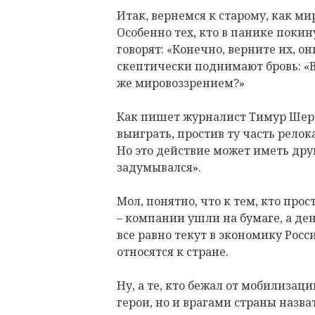
Итак, вернемся к старому, как мир
Особенно тех, кто в панике покин
говорят: «Конечно, верните их, о
скептически поднимают бровь: «В
же мировоззрением?»
Как пишет журналист Тимур Шерза
выиграть, простив ту часть релок
Но это действие может иметь друг
задумывался».
Мол, понятно, что к тем, кто прос
– компании ушли на бумаге, а де
все равно текут в экономику Росс
относятся к стране.
Ну, а те, кто бежал от мобилизаци
герои, но и врагами страны назва