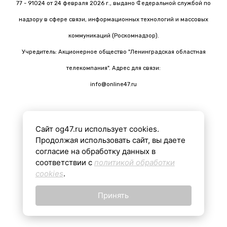
77 - 91024 от 24 февраля 2026 г., выдано Федеральной службой по
надзору в сфере связи, информационных технологий и массовых
коммуникаций (Роскомнадзор).
Учредитель: Акционерное общество "Ленинградская областная
телекомпания". Адрес для связи:
info@online47.ru
Сайт og47.ru использует cookies.
Все материалы на сайте подготовлены с помощью ИИ
Продолжая использовать сайт, вы даете
согласие на обработку данных в
соответствии с
политикой обработки
16+
cookies
.
Принять