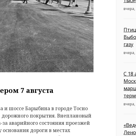
тыся
вчера,
Птиц
Выбо
газу
вчера,
С 18
Моск
марш
ером 7 августа
терм
вчера,
 и шоссе Барыбина в городе Тосно
е дорожного покрытия. Внеплановый
з-за аварийного состояния проезжей
«Вед
 основания дороги в местах
Лено