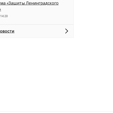
ема «Защиты Ленинградского
»
 14:20
новости