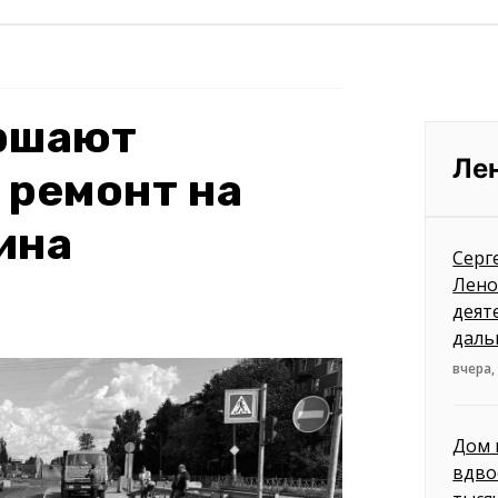
ершают
Ле
 ремонт на
ина
Серг
Лено
деят
даль
вчера,
Дом 
вдво