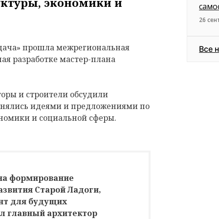
ктуры, экономики и
само
26 сен
 дача» прошла межрегиональная
Все 
ная разработке мастер-плана
кторы и строители обсудили
менялись идеями и предложениями по
номики и социальной сферы.
 на формирование
азвития Старой Ладоги,
нт для будущих
ил главный архитектор