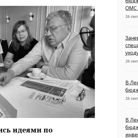
бюдж
ОМС 
26 сен
Зане
спец
уход
26 сен
В Ле
бюдж
26 сен
В Ле
бюдж
ись идеями по
инве