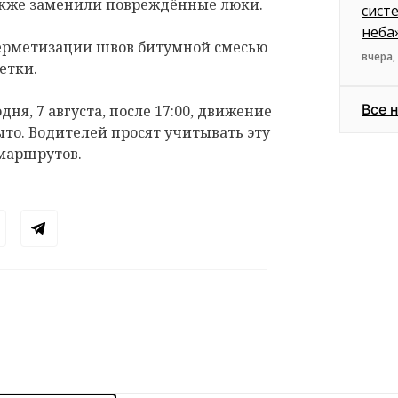
акже заменили повреждённые люки.
сист
неба
герметизации швов битумной смесью
вчера,
етки.
Все 
дня, 7 августа, после 17:00, движение
ыто. Водителей просят учитывать эту
маршрутов.