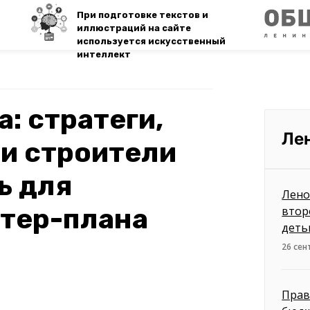
При подготовке текстов и
иллюстраций на сайте
используется искусственный
интеллект
: стратеги,
Ле
и строители
ь для
Лено
стер-плана
втор
деть
26 сен
Прав