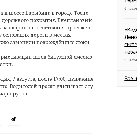
6 часо
 и шоссе Барыбина в городе Тосно
е дорожного покрытия. Внеплановый
з-за аварийного состояния проезжей
«Вед
 основания дороги в местах
Лено
акже заменили повреждённые люки.
сист
неба
герметизации швов битумной смесью
9 часо
етки.
Все 
дня, 7 августа, после 17:00, движение
ыто. Водителей просят учитывать эту
маршрутов.