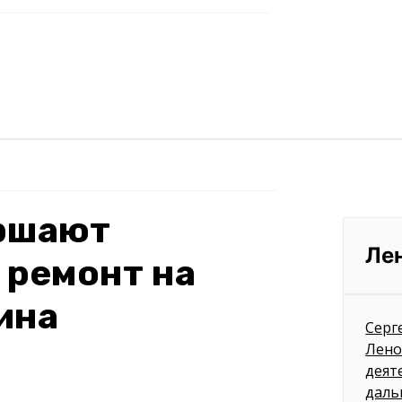
ершают
Ле
 ремонт на
ина
Серг
Лено
деят
даль