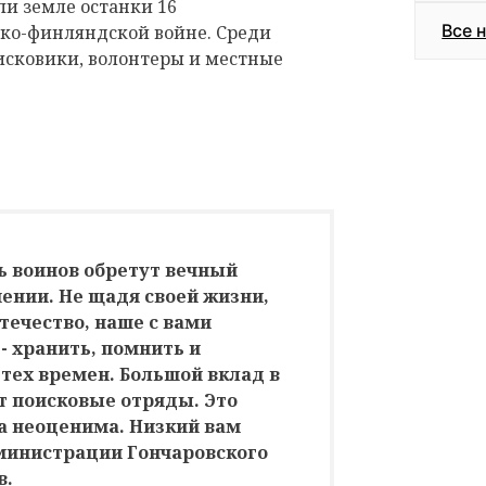
и земле останки 16
Все 
ско-финляндской войне. Среди
исковики, волонтеры и местные
ь воинов обретут вечный
нении. Не щадя своей жизни,
течество, наше с вами
- хранить, помнить и
 тех времен. Большой вклад в
т поисковые отряды. Это
а неоценима. Низкий вам
дминистрации Гончаровского
в.