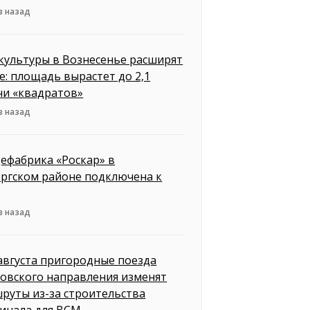
в назад
культуры в Вознесенье расширят
е: площадь вырастет до 2,1
чи «квадратов»
в назад
ефабрика «Роскар» в
ргском районе подключена к
в назад
 августа пригородные поезда
овского направления изменят
руты из-за строительства
инала для ВСМ