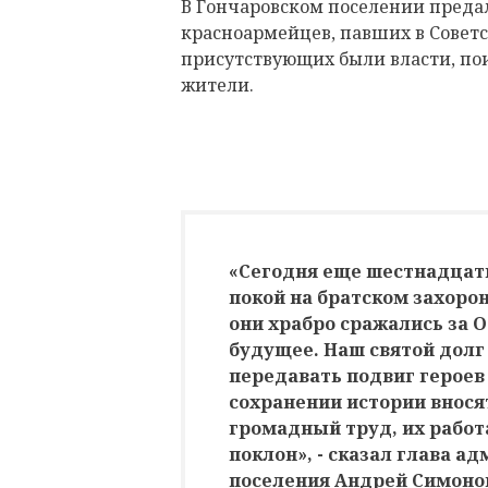
В Гончаровском поселении предал
красноармейцев, павших в Совет
присутствующих были власти, по
жители.
«Сегодня еще шестнадцат
покой на братском захоро
они храбро сражались за О
будущее. Наш святой долг 
передавать подвиг героев
сохранении истории внося
громадный труд, их работ
поклон», - сказал глава а
поселения Андрей Симоно