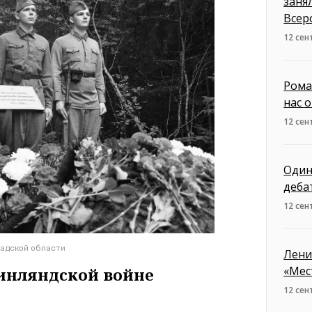
заня
Всер
12 сен
Рома
нас 
12 сен
Один
деба
12 сен
адской области
Лени
«Мес
финляндской войне
12 сен