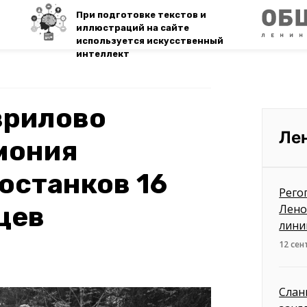
При подготовке текстов и
иллюстраций на сайте
используется искусственный
интеллект
врилово
Ле
мония
останков 16
Рего
цев
Лено
лини
12 сен
Слан