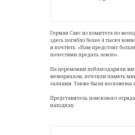
Герман Сакс из комитета по мол
здесь погибло более 4 тысяч воино
и почтить: «Нам предстоит больша
почестями предать земле».
На церемонии поблагодарили жит
мемориалом, почтили память мин
залпами. Также были возложены ц
Представитель поискового отряда
находках: