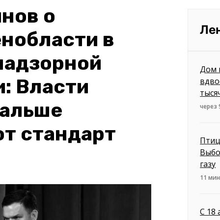
нов о
Ле
нобласти в
надзорной
Дом 
: Власти
вдво
тыся
дальше
через 
от стандарт
Птиц
Выбо
газу
11 мин
С 18