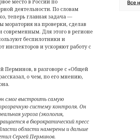
вое место в России по
Все 
рной деятельности. По словам
о, теперь главная задача —
ы моратория на проверки, сделав
и современным. Для этого в регионе
пользуют беспилотники и
т инспекторов и ускоряют работу с
ей Перминов, в разговоре с «Общей
ассказал, о чем, по его мнению,
она.
ион смог выстроить самую
 прозрачную систему контроля. Он
альная угроза (экология,
вращается в бюрократический пресс
Власти области намерены и дальше
етил Сергей Перминов.