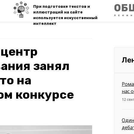
При подготовке текстов и
иллюстраций на сайте
используется искусственный
интеллект
 центр
Ле
ания занял
то на
Рома
ом конкурсе
нас 
12 сен
Один
деба