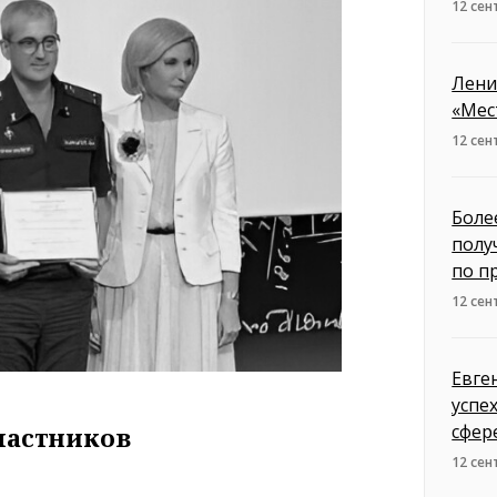
12 сен
Лени
«Мес
12 сен
Боле
полу
по п
12 сен
Евге
успе
сфер
участников
12 сен