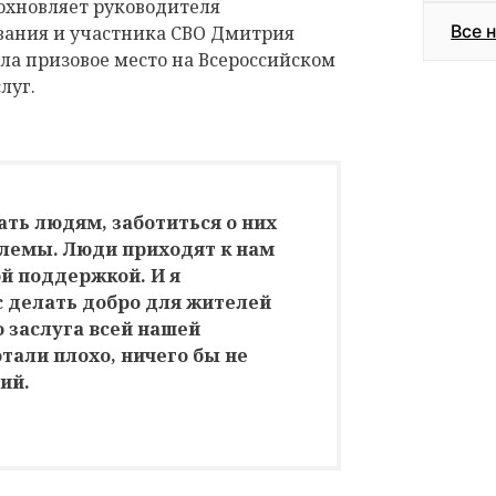
дохновляет руководителя
Все 
вания и участника СВО Дмитрия
ла призовое место на Всероссийском
луг.
ать людям, заботиться о них
блемы. Люди приходят к нам
ой поддержкой. И я
с делать добро для жителей
о заслуга всей нашей
тали плохо, ничего бы не
ий.