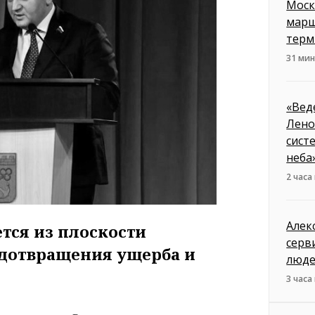
Моск
марш
терм
31 мин
«Вед
Лено
сист
неба
2 часа
Алек
тся из плоскости
серв
едотвращения ущерба и
люд
3 часа