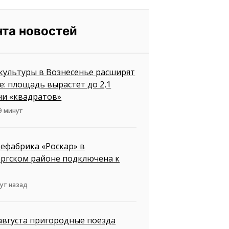
нта новостей
культуры в Вознесенье расширят
е: площадь вырастет до 2,1
чи «квадратов»
9 минут
ефабрика «Роскар» в
ргском районе подключена к
ут назад
 августа пригородные поезда