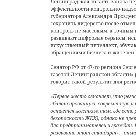
Ленинградская область заняла пер
эффективности контрольно-надзо
губернатора Александра Дрозденк
сохранить лидерство после отмен
контроль не массовым, а точным 
развивают цифровые сервисы, ис
искусственный интеллект, обучаю
обращениями бизнеса и жителей.
Сенатор РФ от 47-го региона Серг
газетой Ленинградской области» р
говорит такой результат для реги
«Первое место означает, что рег
сбалансированную, современную и
остается жестким там, где есть ре
безопасность ЖКХ), однако не пре
для предпринимателей и граждан. 
развивать этот стандарт», - отм