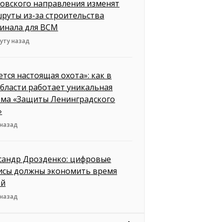
овского направления изменят
руты из-за строительства
инала для ВСМ
уту назад
ется настоящая охота»: как в
бласти работает уникальная
ема «Защиты Ленинградского
»
 назад
сандр Дрозденко: цифровые
исы должны экономить время
ей
 назад