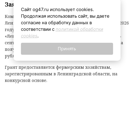
Заявки принимаются до 3 сентября
Сайт og47.ru использует cookies.
Продолжая использовать сайт, вы даете
Комитет по агропромышленному комплексу
согласие на обработку данных в
Ленинградской области объявил о начале второго в 2026
соответствии с
политикой обработки
году конкурсного отбора на предоставление грантов
cookies
.
«Ленинградский фермер». Заявки принимаются до 3
сентября. По итогам прошлого года фермеры региона
Принять
получили 21 грант на общую сумму 118,1 миллиона
рублей.
Грант предоставляется фермерским хозяйствам,
зарегистрированным в Ленинградской области, на
конкурсной основе.
Размер гранта зависит от направления деятельности:
— до 8 млн рублей — на разведение крупного рогатого
скота, выращивание картофеля или овощей;
— до 6 млн рублей — на все остальные виды
сельскохозяйственной деятельности.
Важно: грант покрывает до 90% затрат на реализацию