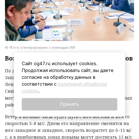
© Фото сгенерировано с помощью ИИ
Воздух прогреется до +23…+28 градусов
Сайт og47.ru использует cookies.
Продолжая использовать сайт, вы даете
По данным ежедневного прогноза ФГБУ «Северо-
согласие на обработку данных в
Западное УГМС», в четверг, 6 августа, погода в
соответствии с
политикой обработки
Ленинградской области ожидается неоднородной.
cookies
.
Синоптики обещают облачность с прояснениями,
местами кратковременные дожди, а днем в отдельных
Принять
районах не исключены грозы.
Ветер в ночные часы будет дуть с юго-востока и юга со
скоростью 3–8 м/с. Днем его направление сменится на
юго-западное и западное, скорость возрастет до 6–11 м/
с, а в прибрежных зонах порывы могут достигать 15 м/с.