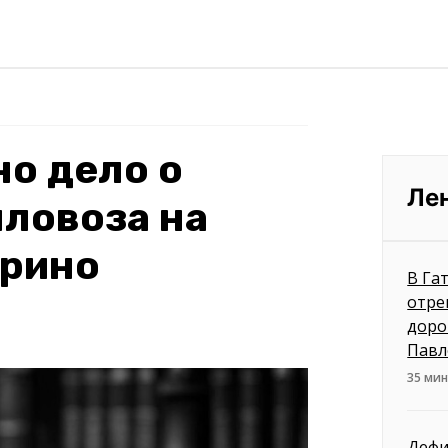
но дело о
Ле
ловоза на
мрино
В Га
отре
доро
Павл
35 мин
Дефи