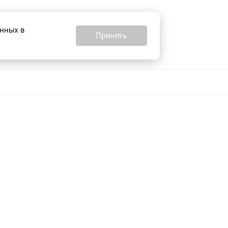
анных в
Принять
16+
24 от 24 февраля
Все материалы на
ных технологий и
сайте подготовлены с
помощью ИИ
Адрес для связи: