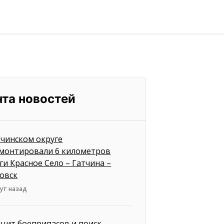
нта новостей
тчинском округе
монтировали 6 километров
ги Красное Село – Гатчина –
овск
ут назад
цит боеприпасов и поиск