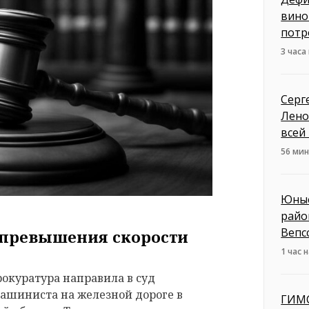
вино
потр
3 часа
Серг
Лено
всей
56 мин
Юные
райо
Вепс
 превышения скорости
1 час 
окуратура направила в суд
машиниста на железной дороге в
ГИМС