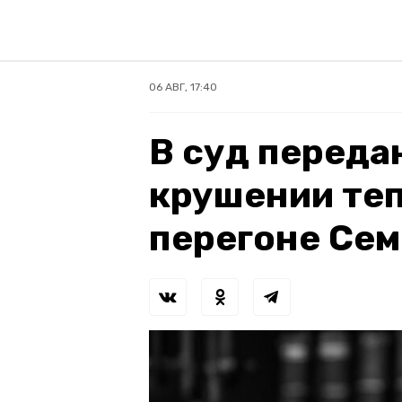
06 АВГ, 17:40
В суд переда
крушении теп
перегоне Се