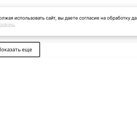
олжая использовать сайт, вы даете согласие на обработку д
ookies
.
Показать еще
видетельство о регистрации средства массовой информации ЭЛ № ФС 77 - 910
026 г., выдано Федеральной службой по надзору в сфере связи, информацион
ассовых коммуникаций (Роскомнадзор).
чредитель: Акционерное общество "Ленинградская областная телекомпания". 
nfo@online47.ru