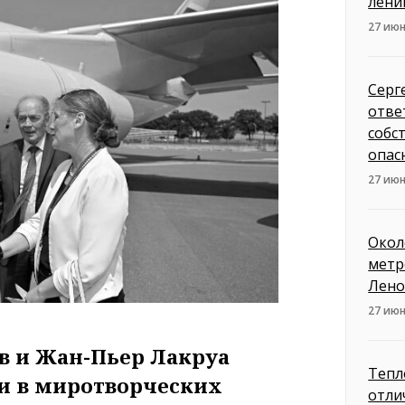
лени
27 июн
Серг
отве
собс
опас
27 июн
Окол
метр
Лено
27 июн
в и Жан-Пьер Лакруа
Тепл
и в миротворческих
отли