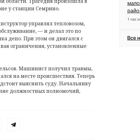
й области. Трагедия произошла в
мало
оне у станции Семрино.
райо
1 час 
нструктор управлял тепловозом,
бслуживание, — и делал это по
Все 
а депо. При этом он двигался с
вая ограничения, установленные
рельсов. Машинист получил травмы,
ался на месте происшествия. Теперь
едстоит выяснить суду. Начальнику
ние должностных полномочий,