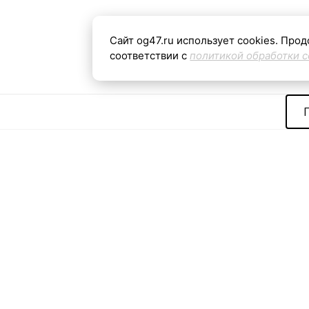
Теги:
Сайт og47.ru использует cookies. Прод
соответствии с
политикой обработки c
Контактная
«Общая газета
С
информация
Ленинградской
2
Архив
области»
м
У
i