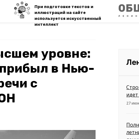
При подготовке текстов и
иллюстраций на сайте
используется искусственный
интеллект
ысшем уровне:
Ле
прибыл в Нью-
речи с
Стро
ООН
идет
27 июн
Полн
летн