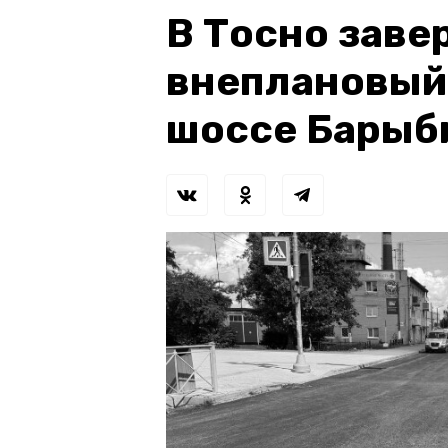
В Тосно зав
внеплановый
шоссе Барыб