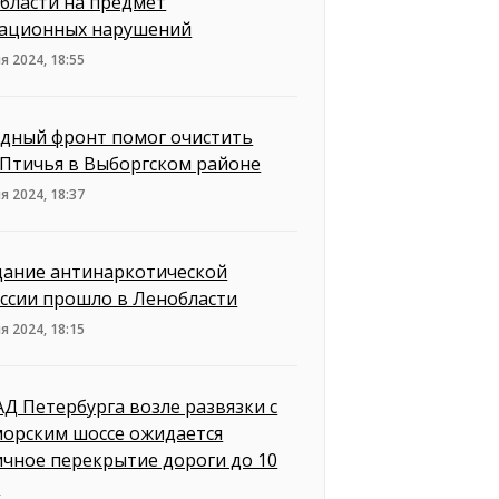
бласти на предмет
ационных нарушений
я 2024, 18:55
дный фронт помог очистить
 Птичья в Выборгском районе
я 2024, 18:37
дание антинаркотической
ссии прошло в Ленобласти
я 2024, 18:15
АД Петербурга возле развязки с
орским шоссе ожидается
ичное перекрытие дороги до 10
я