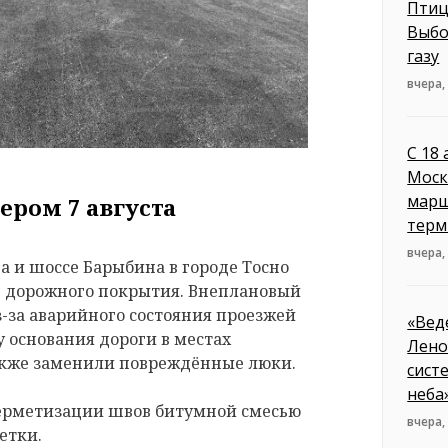
Птиц
Выбо
газу
вчера,
С 18
Моск
марш
ером 7 августа
терм
вчера,
 и шоссе Барыбина в городе Тосно
е дорожного покрытия. Внеплановый
з-за аварийного состояния проезжей
«Вед
 основания дороги в местах
Лено
акже заменили повреждённые люки.
сист
неба
герметизации швов битумной смесью
вчера,
етки.