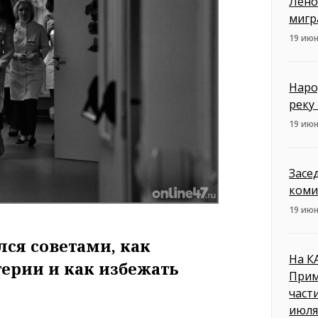
Лено
мигр
19 июн
Наро
реку
19 июн
Засе
коми
19 июн
ся советами, как
На К
ерии и как избежать
Прим
част
июл