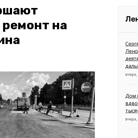
ершают
Ле
 ремонт на
ина
Серг
Лено
деят
даль
вчера,
Дом 
вдво
тыся
вчера,