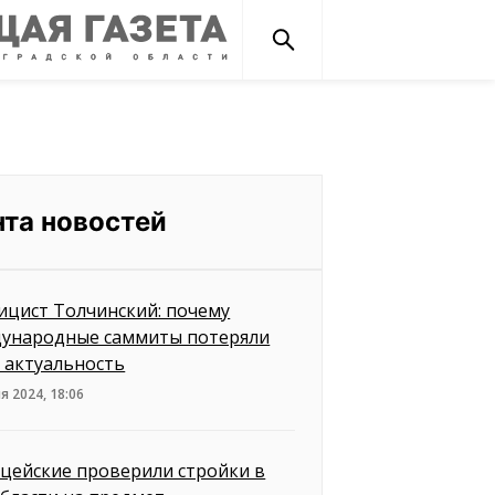
нта новостей
ицист Толчинский: почему
ународные саммиты потеряли
 актуальность
я 2024, 18:06
цейские проверили стройки в