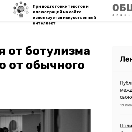
При подготовке текстов и
иллюстраций на сайте
используется искусственный
интеллект
я от ботулизма
Ле
го от обычного
Публ
межд
свою
19 июн
Поли