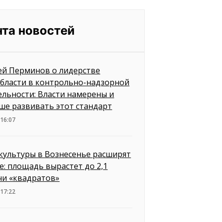
нта новостей
ей Перминов о лидерстве
бласти в контрольно-надзорной
ельности: Власти намерены и
ше развивать этот стандарт
 16:07
культуры в Вознесенье расширят
е: площадь вырастет до 2,1
чи «квадратов»
 17:22