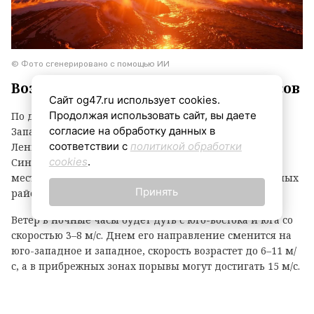
© Фото сгенерировано с помощью ИИ
Воздух прогреется до +23…+28 градусов
Сайт og47.ru использует cookies.
Продолжая использовать сайт, вы даете
По данным ежедневного прогноза ФГБУ «Северо-
согласие на обработку данных в
Западное УГМС», в четверг, 6 августа, погода в
соответствии с
политикой обработки
Ленинградской области ожидается неоднородной.
cookies
.
Синоптики обещают облачность с прояснениями,
местами кратковременные дожди, а днем в отдельных
Принять
районах не исключены грозы.
Ветер в ночные часы будет дуть с юго-востока и юга со
скоростью 3–8 м/с. Днем его направление сменится на
юго-западное и западное, скорость возрастет до 6–11 м/
с, а в прибрежных зонах порывы могут достигать 15 м/с.
Температурный фон в ночное время составит +12…+17
градусов, днем воздух прогреется до +23…+28 градусов.