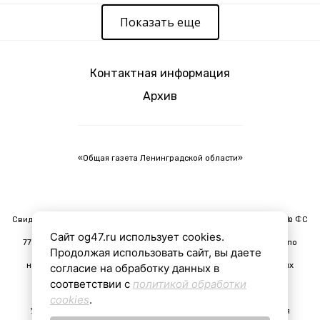
Показать еще
Контактная информация
Архив
«Общая газета Ленинградской области»
Свидетельство о регистрации средства массовой информации ЭЛ № ФС
Сайт og47.ru использует cookies.
77 - 91024 от 24 февраля 2026 г., выдано Федеральной службой по
Продолжая использовать сайт, вы даете
надзору в сфере связи, информационных технологий и массовых
согласие на обработку данных в
соответствии с
политикой обработки
коммуникаций (Роскомнадзор).
cookies
.
Учредитель: Акционерное общество "Ленинградская областная