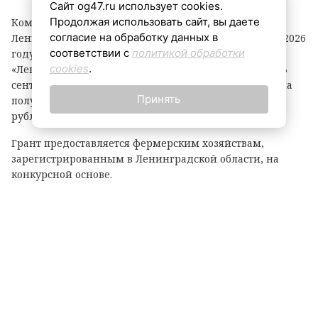
Сайт og47.ru использует cookies.
Продолжая использовать сайт, вы даете
Комитет по агропромышленному комплексу
согласие на обработку данных в
Ленинградской области объявил о начале второго в 2026
соответствии с
политикой обработки
году конкурсного отбора на предоставление грантов
cookies
.
«Ленинградский фермер». Заявки принимаются до 3
сентября. По итогам прошлого года фермеры региона
Принять
получили 21 грант на общую сумму 118,1 миллиона
рублей.
Грант предоставляется фермерским хозяйствам,
зарегистрированным в Ленинградской области, на
конкурсной основе.
Размер гранта зависит от направления деятельности:
— до 8 млн рублей — на разведение крупного рогатого
скота, выращивание картофеля или овощей;
— до 6 млн рублей — на все остальные виды
сельскохозяйственной деятельности.
Важно: грант покрывает до 90% затрат на реализацию
проекта.