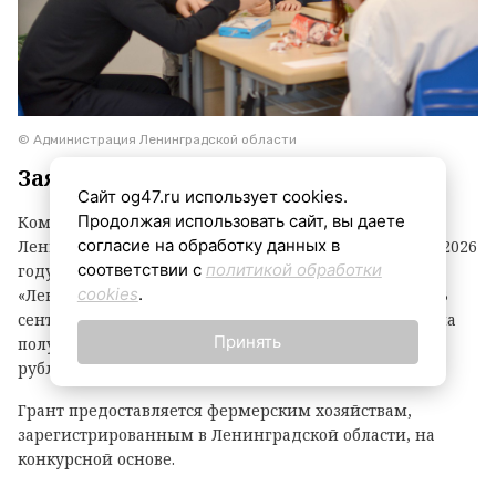
© Администрация Ленинградской области
Заявки принимаются до 3 сентября
Сайт og47.ru использует cookies.
Продолжая использовать сайт, вы даете
Комитет по агропромышленному комплексу
согласие на обработку данных в
Ленинградской области объявил о начале второго в 2026
соответствии с
политикой обработки
году конкурсного отбора на предоставление грантов
cookies
.
«Ленинградский фермер». Заявки принимаются до 3
сентября. По итогам прошлого года фермеры региона
Принять
получили 21 грант на общую сумму 118,1 миллиона
рублей.
Грант предоставляется фермерским хозяйствам,
зарегистрированным в Ленинградской области, на
конкурсной основе.