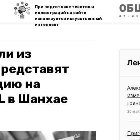
При подготовке текстов и
иллюстраций на сайте
используется искусственный
интеллект
ли из
Ле
представят
цию на
Алек
L в Шанхае
изме
гран
20 мая
Приг