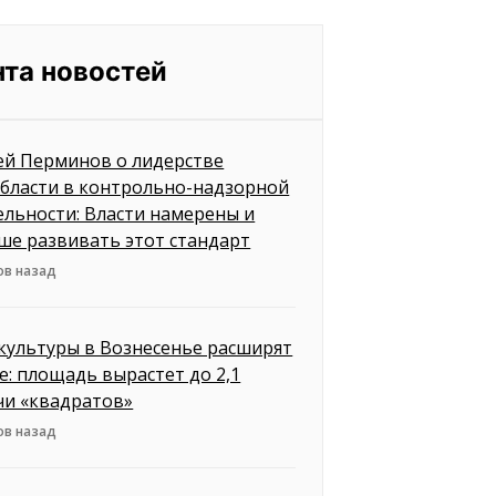
нта новостей
ей Перминов о лидерстве
бласти в контрольно-надзорной
ельности: Власти намерены и
ше развивать этот стандарт
ов назад
культуры в Вознесенье расширят
е: площадь вырастет до 2,1
чи «квадратов»
ов назад