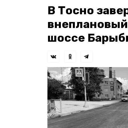
В Тосно зав
внеплановый
шоссе Барыб