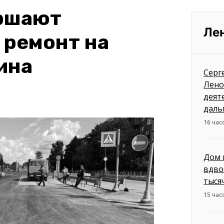
ершают
Ле
 ремонт на
ина
Серг
Лено
деят
даль
16 час
Дом 
вдво
тыся
15 час