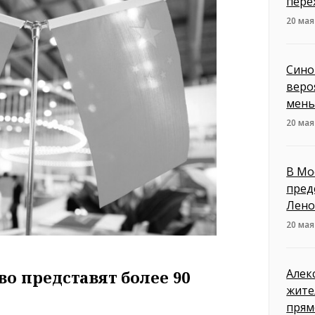
пере
20 мая
Сино
веро
мен
20 мая
В Мо
пред
Лено
20 мая
Алек
во представят более 90
жите
прям