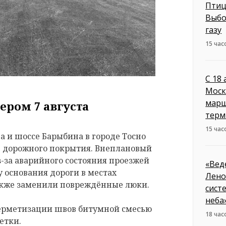
Птиц
Выбо
газу
15 час
С 18
Моск
марш
ером 7 августа
терм
15 час
 и шоссе Барыбина в городе Тосно
е дорожного покрытия. Внеплановый
з-за аварийного состояния проезжей
«Вед
 основания дороги в местах
Лено
акже заменили повреждённые люки.
сист
неба
герметизации швов битумной смесью
18 час
етки.