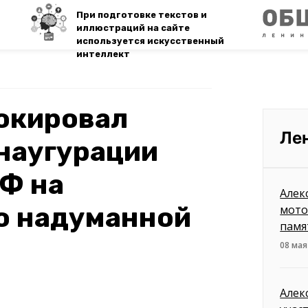
При подготовке текстов и
иллюстраций на сайте
используется искусственный
интеллект
окировал
Ле
наугурации
Ф на
Алек
о надуманной
мото
памя
08 мая
Алек