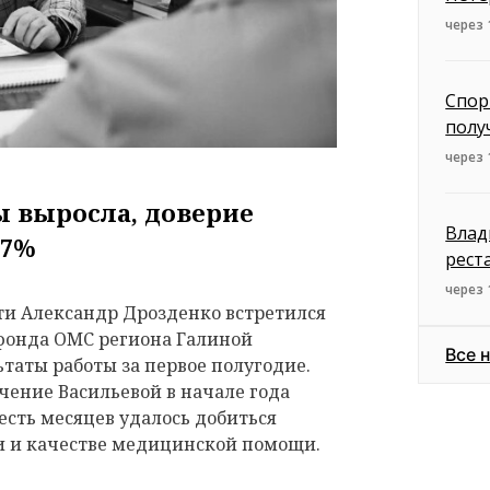
через 
Спор
полу
через 
 выросла, доверие
Влад
,7%
рест
через 
ти Александр Дрозденко встретился
фонда ОМС региона Галиной
Все 
ьтаты работы за первое полугодие.
ачение Васильевой в начале года
есть месяцев удалось добиться
и и качестве медицинской помощи.