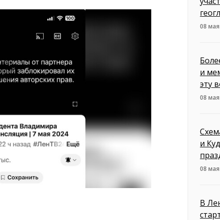
учас
геог
08 мая
Боле
и ме
эту в
08 мая
Схем
и Ку
праз
08 мая
В Ле
стар