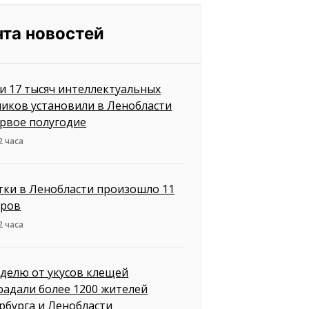
нта новостей
и 17 тысяч интеллектуальных
чиков установили в Ленобласти
ервое полугодие
2 часа
утки в Ленобласти произошло 11
ров
2 часа
еделю от укусов клещей
радали более 1200 жителей
рбурга и Ленобласти