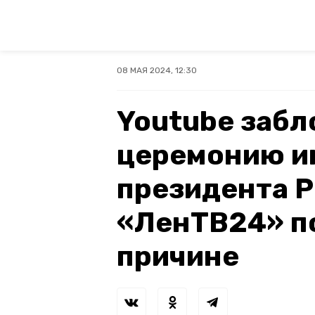
08 МАЯ 2024, 12:30
Youtube забл
церемонию и
президента Р
«ЛенТВ24» п
причине