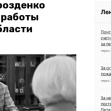
розденко
Ле
 работы
бласти
Почт
счет
за п
через 
За с
пожа
через 
За н
пост
Пете