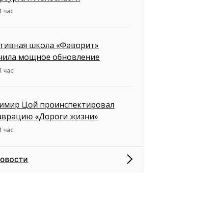
1 час
тивная школа «Фаворит»
чила мощное обновление
1 час
имир Цой проинспектировал
аврацию «Дороги жизни»
1 час
новости