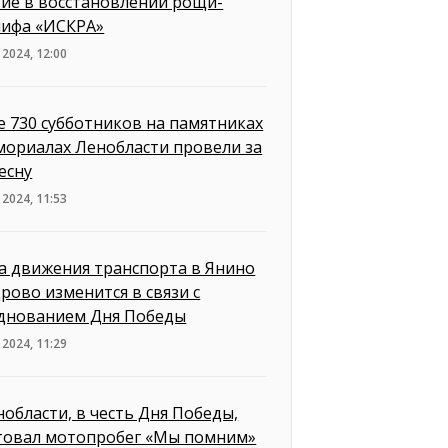
тие в восстановлении рощи-
лифа «ИСКРА»
 2024, 12:00
е 730 субботников на памятниках
мориалах Ленобласти провели за
есну
 2024, 11:53
а движения транспорта в Янино
дрово изменится в связи с
днованием Дня Победы
 2024, 11:29
нобласти, в честь Дня Победы,
товал мотопробег «Мы помним»