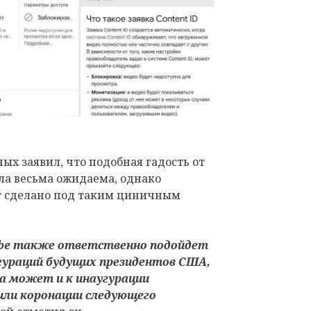
ых заявил, что подобная гадость от
ла весьма ожидаема, однако
ет сделано под таким циничным
ube также ответственно подойдет
гураций будущих президентов США,
а может и к инаугурации
или коронации следующего