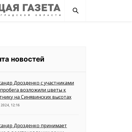
нта новостей
сандр Дрозденко с участниками
пробега возложили цветы к
тнику на Синявинских высотах
 2024, 12:16
сандр Дрозденко принимает