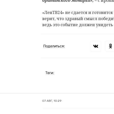
британского монарха», –
с ирони
«ЛенТВ24» не сдается и готовитс
верит, что здравый смысл победит
ведь это событие должен увидеть
Поделиться:
Теги:
07 АВГ, 10:29