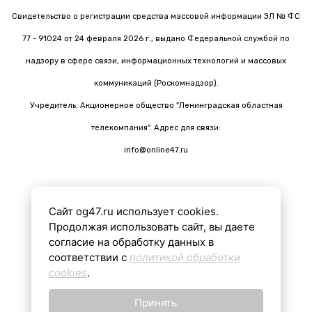
Свидетельство о регистрации средства массовой информации ЭЛ № ФС
77 - 91024 от 24 февраля 2026 г., выдано Федеральной службой по
надзору в сфере связи, информационных технологий и массовых
коммуникаций (Роскомнадзор).
Учредитель: Акционерное общество "Ленинградская областная
телекомпания". Адрес для связи:
info@online47.ru
Сайт og47.ru использует cookies.
Все материалы на сайте подготовлены с помощью ИИ
Продолжая использовать сайт, вы даете
согласие на обработку данных в
соответствии с
политикой обработки
16+
cookies
.
Принять