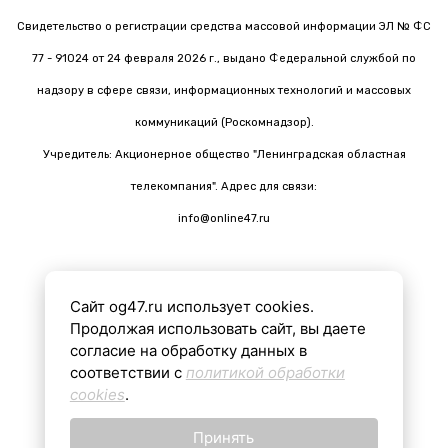
Свидетельство о регистрации средства массовой информации ЭЛ № ФС
77 - 91024 от 24 февраля 2026 г., выдано Федеральной службой по
надзору в сфере связи, информационных технологий и массовых
коммуникаций (Роскомнадзор).
Учредитель: Акционерное общество "Ленинградская областная
телекомпания". Адрес для связи:
info@online47.ru
Сайт og47.ru использует cookies.
Все материалы на сайте подготовлены с помощью ИИ
Продолжая использовать сайт, вы даете
согласие на обработку данных в
соответствии с
политикой обработки
16+
cookies
.
Принять