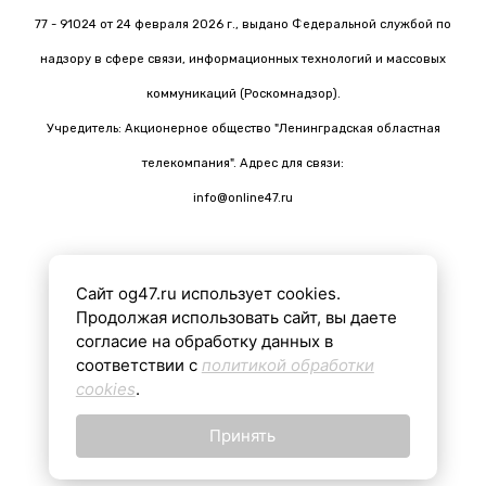
77 - 91024 от 24 февраля 2026 г., выдано Федеральной службой по
надзору в сфере связи, информационных технологий и массовых
коммуникаций (Роскомнадзор).
Учредитель: Акционерное общество "Ленинградская областная
телекомпания". Адрес для связи:
info@online47.ru
Сайт og47.ru использует cookies.
Все материалы на сайте подготовлены с помощью ИИ
Продолжая использовать сайт, вы даете
согласие на обработку данных в
соответствии с
политикой обработки
16+
cookies
.
Принять