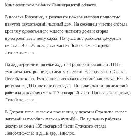
Кингисеппском районах Ленинградской области.
В поселке Кикерино, в результате пожара выгорел полностью
изнутри двухэтажный частный дом. На соседнем участке сгорела
кровля у одноэтажного жилого частного дома и сгорел
пристроенный к нему сарай. По тушению работали дежурные
смены 119 и 120 пожарных частей Волосовского отряда
Леноблпожспас.
На ж/д переезде в поселке ж/д. ст. Громово произошло ДТП с
участием электропоезда, следовавшего по маршруту из г. Санкт-
Петербург в пгт. Кузнечное и легкового автомобиля «Haval F7». В
результате ДТП никто не пострадал. По ликвидации последствий
работала дежурная смена 113 пожарной части Приозерского отряда
Леноблпожспас.
В Дзержинском сельском поселении, у деревни Стрешево сгорел
легковой автомобиль марки «Ауди-80». По тушению работала
дежурная смена 135 пожарной части Лужского отряда
Леноблпожспас и ДПК дер. Наволок.