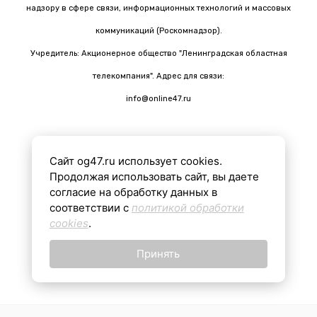
надзору в сфере связи, информационных технологий и массовых
коммуникаций (Роскомнадзор).
Учредитель: Акционерное общество "Ленинградская областная
телекомпания". Адрес для связи:
info@online47.ru
Сайт og47.ru использует cookies.
Все материалы на сайте подготовлены с помощью ИИ
Продолжая использовать сайт, вы даете
согласие на обработку данных в
соответствии с
политикой обработки
16+
cookies
.
Принять