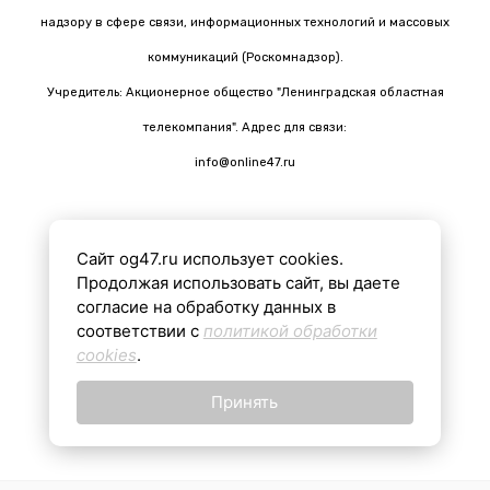
надзору в сфере связи, информационных технологий и массовых
коммуникаций (Роскомнадзор).
Учредитель: Акционерное общество "Ленинградская областная
телекомпания". Адрес для связи:
info@online47.ru
Сайт og47.ru использует cookies.
Все материалы на сайте подготовлены с помощью ИИ
Продолжая использовать сайт, вы даете
согласие на обработку данных в
соответствии с
политикой обработки
16+
cookies
.
Принять