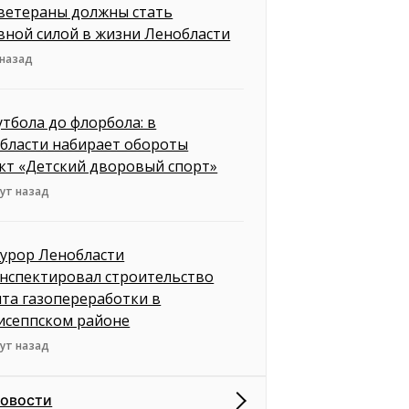
ветераны должны стать
вной силой в жизни Ленобласти
 назад
утбола до флорбола: в
бласти набирает обороты
кт «Детский дворовый спорт»
ут назад
урор Ленобласти
нспектировал строительство
нта газопереработки в
исеппском районе
ут назад
новости