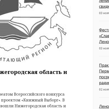
лени
свид
03 ноя
Фест
«Сла
Лено
03 ноя
Прак
ижегородская область и
Перм
поср
ради
02 ноя
реатом Всероссийского конкурса
 проектом «Книжный Выборг». В
 вошли Нижегородская область и
Лено