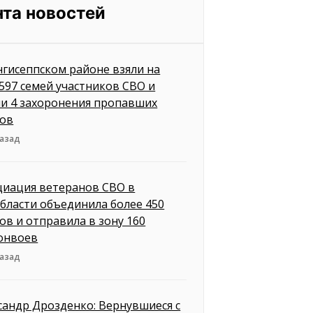
нта новостей
нгисеппском районе взяли на
 597 семей участников СВО и
и 4 захоронения пропавших
ов
назад
циация ветеранов СВО в
бласти объединила более 450
ов и отправила в зону 160
онвоев
назад
сандр Дрозденко: Вернувшиеся с