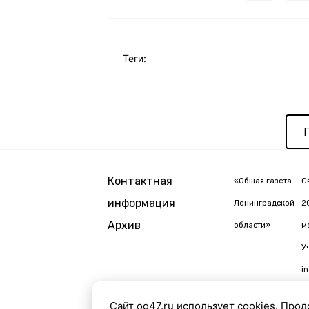
Теги:
Контактная
«Общая газета
С
информация
Ленинградской
2
Архив
области»
м
У
i
Сайт og47.ru использует cookies. Прод