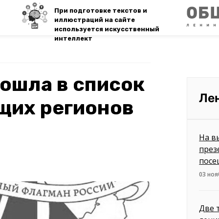
При подготовке текстов и
иллюстраций на сайте
используется искусственный
интеллект
ошла в список
Ле
щих регионов
На в
през
посе
03 ноя
Две 