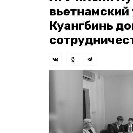
вьетнамский
Куангбинь до
сотрудничес