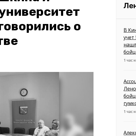
Ле
 университет
говорились о
В Ки
тве
учет
нашл
бойц
1 час 
Ассо
Лено
бойц
гумк
1 час 
Алек