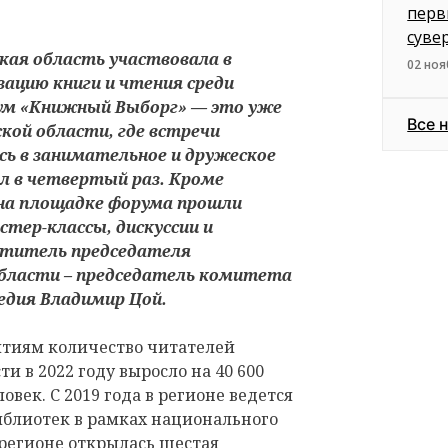
перв
суве
кая область участвовала в
02 ноя
зацию книги и чтения среди
ум «Книжный Выборг» — это уже
Все 
кой области, где встречи
сь в занимательное и дружеское
ил в четвертый раз. Кроме
на площадке форума прошли
стер-классы, дискуссии и
еститель председателя
области – председатель комитета
ледия Владимир Цой.
тиям количество читателей
и в 2022 году выросло на 40 600
овек. С 2019 года в регионе ведется
иблиотек в рамках национального
в регионе открылась шестая