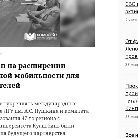
СВО 
акти
2 часа
От ф
Лено
ти
прое
ан на расширении
38 мин
кой мобильности для
телей
Прок
прои
гига
ает укреплять международные
Кинг
е ЛГУ им. А.С. Пушкина и комитета
58 мин
зования 47-го региона с
ниверситета Куангбинь были
я будущего партнерства.
Все 