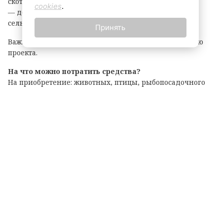
скота, выращивание картофеля или овощей;
cookies
.
— до 6 млн рублей — на все остальные виды
сельскохозяйственной деятельности.
Принять
Важно: грант покрывает до 90% затрат на реализацию
проекта.
На что можно потратить средства?
На приобретение: животных, птицы, рыбопосадочного
материала; новой сельхозтехники, транспорта,
оборудования для переработки продукции; семян и
посадочного материала.
Подробные условия и перечень документов
опубликованы на официальном портале комитета по
АПК. Там же можно подать заявку на участие.