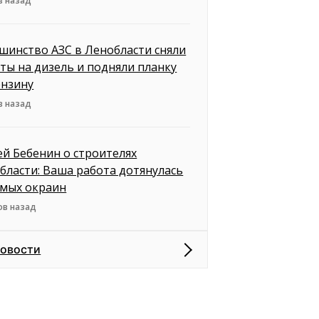
в назад
шинство АЗС в Ленобласти сняли
ты на дизель и подняли планку
ензину
в назад
ей Бебенин о строителях
бласти: Ваша работа дотянулась
амых окраин
ов назад
новости