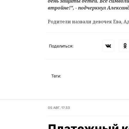
день защиты детей. Все символи
втройне!", - подчеркнул Алексан
Родители назвали девочек Ева, Ад
Поделиться:
Теги:
05 АВГ, 17:33
Платежный к