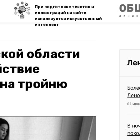
При подготовке текстов и
иллюстраций на сайте
используется искусственный
интеллект
кой области
Ле
йствие
 на тройню
Боле
Лено
01 июн
В но
похо