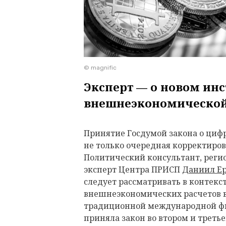
© magnific
Эксперт — о новом ин
внешнеэкономической
Принятие Госдумой закона о циф
не только очередная корректиро
Политический консультант, реги
эксперт Центра ПРИСП
Даниил Е
следует рассматривать в контекс
внешнеэкономических расчетов в
традиционной международной фи
приняла закон во втором и треть