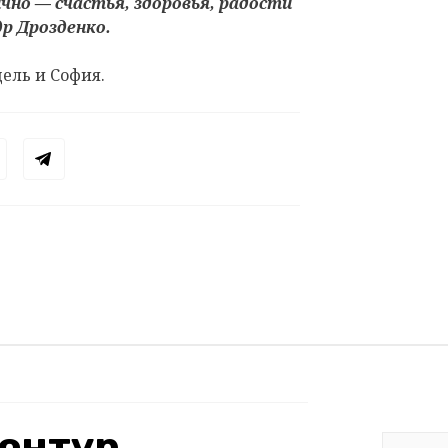
чно ― счастья, здоровья, радости
др Дрозденко.
ель и София.
онтур