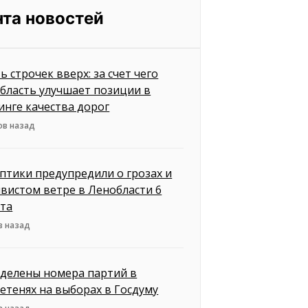
нта новостей
ь строчек вверх: за счет чего
бласть улучшает позиции в
инге качества дорог
ов назад
птики предупредили о грозах и
вистом ветре в Ленобласти 6
ста
в назад
делены номера партий в
етенях на выборах в Госдуму