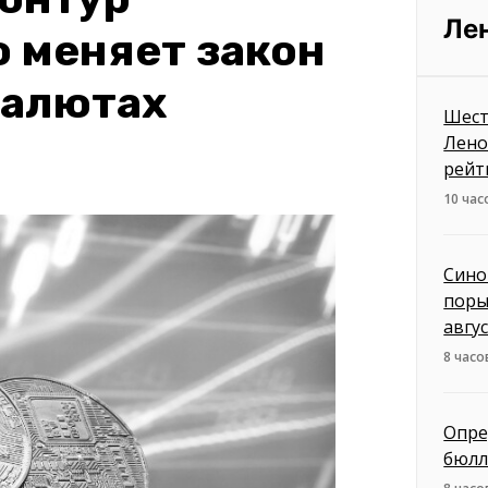
Ле
о меняет закон
валютах
Шест
Лено
рейт
10 час
Сино
поры
авгу
8 часо
Опре
бюлл