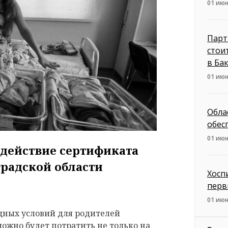
01 июн
Парт
стои
в Ба
01 июн
Обла
обес
01 июн
действие сертификата
градской области
Хосп
перв
01 июн
ных условий для родителей
ожно будет потратить не только на