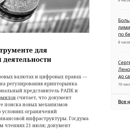
8 часо
Боль
лими
по б
8 часо
струменте для
 деятельности
Серг
Лено
до с
ровых валютах и цифровых правах —
вка регулирования крипторынка.
10 час
ональный представитель РАПК и
рмилов
считает, что документ
Все 
те поиска новых механизмов
 условиях ограничений
нансовой инфраструктуры. Госдума
ем чтениях 21 июля; документ