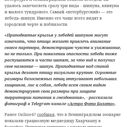
удалось запечатлеть сразу три вида - шипуна, кликуна
и малого тундрового. Самый «петербургский» — это
лебедь-шипун. Именно его чаще всего видят в
городской черте и поблизости.
«Приподнятые крылья у лебедей шипунов могут
означать, что птица желает привлечь внимание
своего партнера, демонстрацию чувств и ухаживание,
но не только. При появлении опасности лебеди тоже
распушаются и часто шипят, за что вид и получил
свое название — шипун. Приподнятые над спиной
крылья делают птицу визуально крупнее. Огромные
размеры белоснежных птиц отпугивают небольших
хищников, лис и собак, лебеди всем своим видом
демонстрируют свои размеры при защите
территории питания и гнездования», - рассказала
фотограф в Telegram-канале
«Астро Фото Болото»
.
Ранее Online47
сообщал
, что в Ленинградском зоопарке
показали грациозную медведицу Хаарчаану в
бассейне. Пушистая хищница с удовольствием