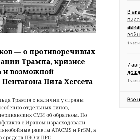
В ак
пиро
авиа
вой
1 час 
ков — о противоречивых
ации Трампа, кризисе
7 ав
а и возможной
дожд
 Пентагона Пита Хегсета
1 час 
Все 
ьда Трампа о наличии у страны
 особенно отдельных типов,
мериканских СМИ об обратном. По
онфликта с Ираном израсходовали
льнобойные ракеты ATACMS и PrSM, а
 средств ПВО и ПРО.