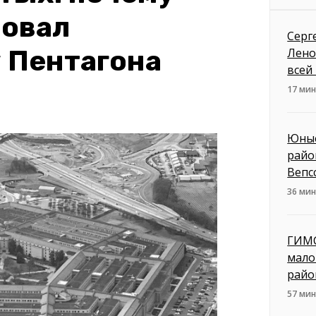
бовал
Серг
у Пентагона
Лено
всей
17 мин
Юные
райо
Вепс
36 мин
ГИМС
мало
райо
57 мин