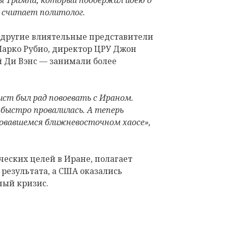
 Трампа, который поддержал идею о
— считает политолог.
 другие влиятельные представители
арко Рубио, директор ЦРУ Джон
 Ди Вэнс — занимали более
ист был рад повоевать с Ираном.
ыстро провалилась. А теперь
зовавшемся ближневосточном хаосе»,
еских целей в Иране, полагает
 результата, а США оказались
ный кризис.