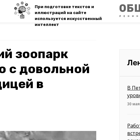
При подготовке текстов и
иллюстраций на сайте
используется искусственный
интеллект
ий зоопарк
Ле
о с довольной
ицей в
В Пе
уров
30 мая
Рабо
встр