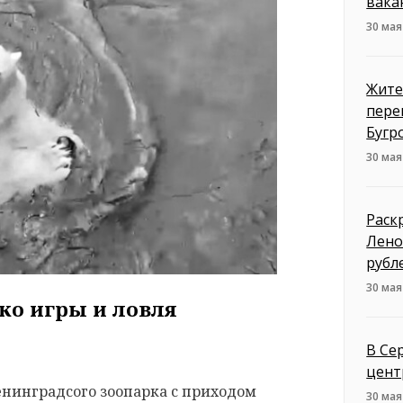
вака
30 мая
Жите
пере
Бугр
30 мая
Раск
Лено
рубл
30 мая
ко игры и ловля
В Се
цент
енинградсого зоопарка с приходом
30 мая