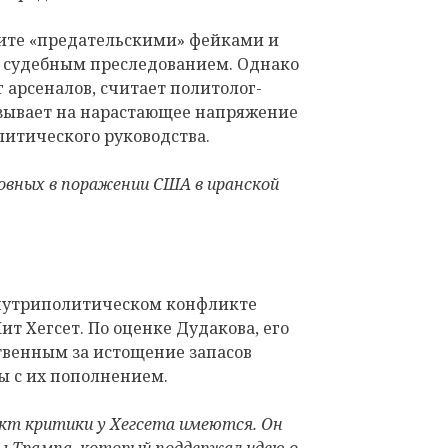
ите «предательскими» фейками и
 судебным преследованием. Однако
 арсеналов, считает политолог-
азывает на нарастающее напряжение
литического руководства.
вных в поражении США в иранской
внутриполитическом конфликте
т Хегсет. По оценке Дудакова, его
твенным за истощение запасов
ы с их пополнением.
ект критики у Хегсета имеются. Он