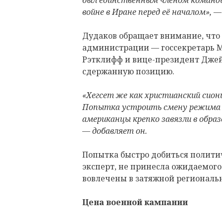
был единственным членом команды
войне в Иране перед её началом», 
Дудаков обращает внимание, что
администрации — госсекретарь М
Рэтклифф и вице-президент Джей
сдержанную позицию.
«Хегсет же как христианский сион
Попытка устроить смену режима б
американцы крепко завязли в обра
— добавляет он.
Попытка быстро добиться политич
эксперт, не принесла ожидаемого
вовлечены в затяжной региональ
Цена военной кампании