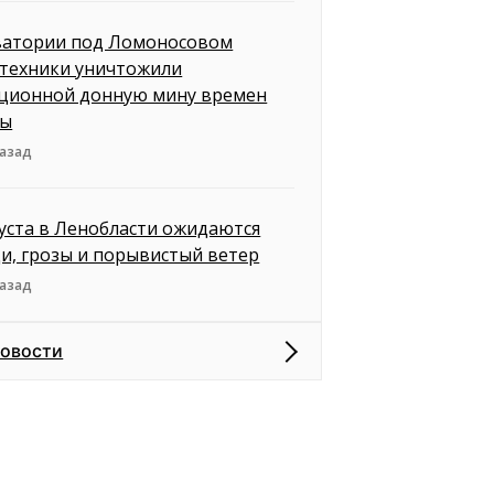
ватории под Ломоносовом
техники уничтожили
ционной донную мину времен
ны
назад
густа в Ленобласти ожидаются
и, грозы и порывистый ветер
назад
новости