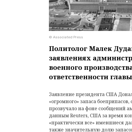
© Associated Press
Политолог Малек Дуда
заявлениях администр
военного производств
ответственности главы
Заявление президента США Донал
«огромного» запаса боеприпасов,
прозвучало на фоне сообщений а
данным Reuters, США за время к
«практически все» имевшиеся да
также значительную долю запасов