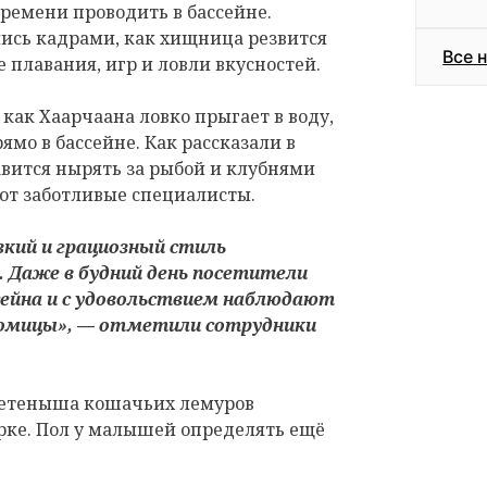
времени проводить в бассейне.
ись кадрами, как хищница резвится
Все 
ме плавания, игр и ловли вкусностей.
как Хаарчаана ловко прыгает в воду,
ямо в бассейне. Как рассказали в
авится нырять за рыбой и клубнями
ют заботливые специалисты.
вкий и грациозный стиль
 Даже в будний день посетители
сейна и с удовольствием наблюдают
омицы», — отметили сотрудники
 детеныша кошачьих лемуров
рке. Пол у малышей определять ещё