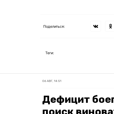
Поделиться:
Теги:
06 АВГ, 14:51
Дефицит бое
поиск винова