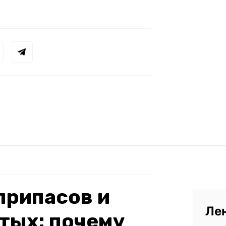
припасов и
Ле
тых: почему