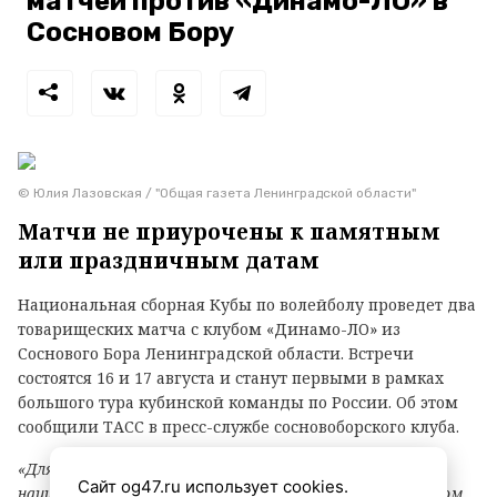
матчей против «Динамо-ЛО» в
Сосновом Бору
© Юлия Лазовская / "Общая газета Ленинградской области"
Матчи не приурочены к памятным
или праздничным датам
Национальная сборная Кубы по волейболу проведет два
товарищеских матча с клубом «Динамо-ЛО» из
Соснового Бора Ленинградской области. Встречи
состоятся 16 и 17 августа и станут первыми в рамках
большого тура кубинской команды по России. Об этом
сообщили ТАСС в пресс-службе сосновоборского клуба.
«Для нас особенно важно, что российский тур
Сайт og47.ru использует cookies.
национальной сборной Кубы начнется именно в Сосновом