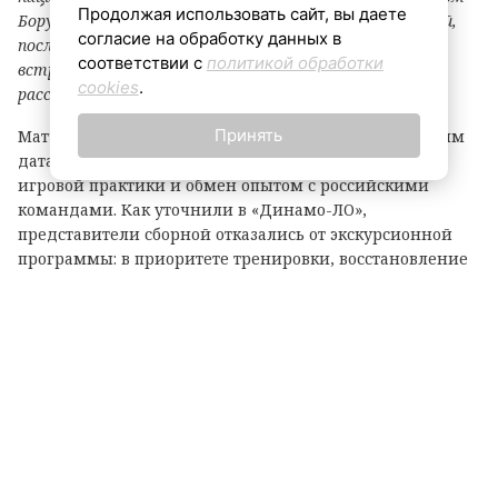
Продолжая использовать сайт, вы даете
Бору. Наш клуб станет первой принимающей стороной,
согласие на обработку данных в
после чего сборная продолжит поездку по стране и
соответствии с
политикой обработки
встретится с другими российскими клубами», —
cookies
.
рассказали в пресс-службе.
Принять
Матчи не приурочены к памятным или праздничным
датам. Главная цель визита кубинцев — получение
игровой практики и обмен опытом с российскими
командами. Как уточнили в «Динамо-ЛО»,
представители сборной отказались от экскурсионной
программы: в приоритете тренировки, восстановление
и максимальная концентрация на спортивной
составляющей тура.
Вход свободный, однако для посещения необходимо
заранее оформить бесплатный билет на официальном
сайте команды. Для зрителей организаторы
подготовили насыщенную программу: торжественное
открытие, предматчевое шоу, выступление шоу-балета
и группы поддержки, тематическое оформление
спорткомплекса, активности для болельщиков,