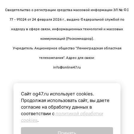
Свидетельство о регистрации средства массовой информации ЭЛ № ФС
77 - 91024 от 24 февраля 2026 г., выдано Федеральной службой по
надзору в сфере связи, информационных технологий и массовых
коммуникаций (Роскомнадзор).
Учредитель: Акционерное общество "Ленинградская областная
телекомпания". Адрес для связи:
info@online47.ru
Сайт og47.ru использует cookies.
Все материалы на сайте подготовлены с помощью ИИ
Продолжая использовать сайт, вы даете
согласие на обработку данных в
соответствии с
политикой обработки
16+
cookies
.
Принять