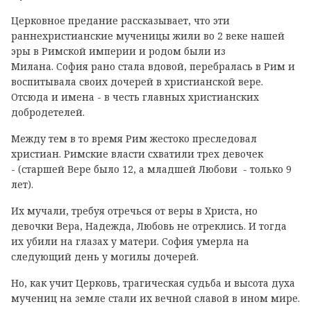
Церковное предание рассказывает, что эти
раннехристианские мученицы жили во 2 веке нашей
эры в Римской империи и родом были из
Милана. София рано стала вдовой, перебралась в Рим и
воспитывала своих дочерей в христианской вере.
Отсюда и имена - в честь главных христианских
добродетелей.
Между тем в то время Рим жестоко преследовал
христиан. Римские власти схватили трех девочек
- (старшей Вере было 12, а младшей Любови - только 9
лет).
Их мучали, требуя отречься от веры в Христа, но
девочки Вера, Надежда, Любовь не отреклись. И тогда
их убили на глазах у матери. София умерла на
следующий день у могилы дочерей.
Но, как учит Церковь, трагическая судьба и высота духа
мучениц на земле стали их вечной славой в ином мире.