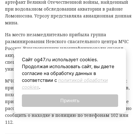
артефакт Великой Отечественной войны, найденный
при водолазном обследовании акватории в районе
Ломоносова. Угрозу представляла авиационная донная
мина.
На место незамедлительно прибыла группа
разминирования Невского спасательного центра МЧС
России. Взрывотехники идентифицировали снаряд,
аккуратно извлекли его и вывезли на
Сайт og47.ru использует cookies.
специализированный полигон, где боеприпас был
Продолжая использовать сайт, вы даете
уничтожен путем контролируемого подрыва.
согласие на обработку данных в
соответствии с
политикой обработки
МЧС России обращается к жителям и гостям региона:
cookies
.
при обнаружении любых подозрительных предметов,
похожих на боеприпасы, категорически запрещается
Принять
прикасаться к ним. Необходимо отойти на безопасное
расстояние, предупредить окружающих и немедленно
сообщить о находке в полицию по телефонам 102 или
112.