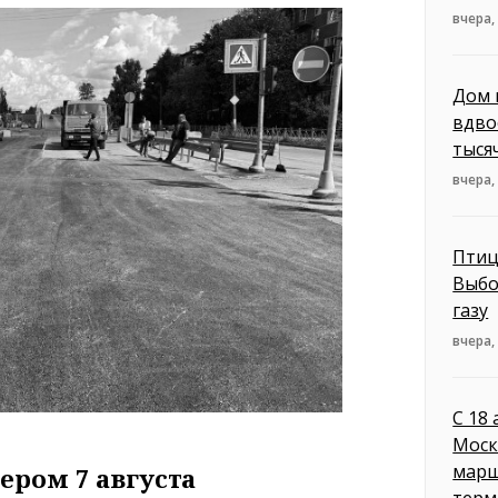
вчера,
Дом 
вдво
тыся
вчера,
Птиц
Выбо
газу
вчера,
С 18
Моск
марш
ером 7 августа