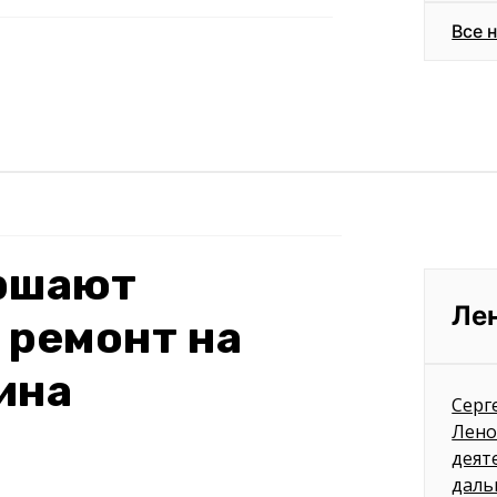
Все 
ершают
Ле
 ремонт на
ина
Серг
Лено
деят
даль