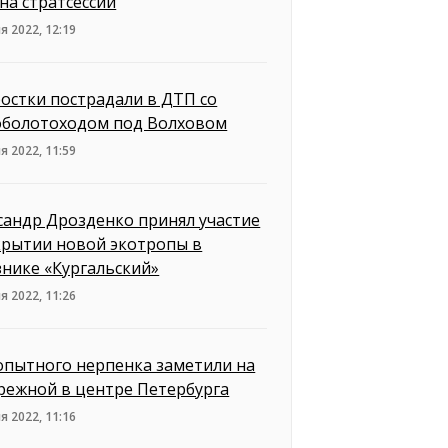
на стратсессии
я 2022, 12:19
остки пострадали в ДТП со
оболотоходом под Волховом
я 2022, 11:59
сандр Дрозденко принял участие
крытии новой экотропы в
знике «Кургальский»
я 2022, 11:26
пытного нерпенка заметили на
режной в центре Петербурга
я 2022, 11:16