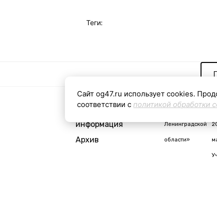
Теги:
Сайт og47.ru использует cookies. Прод
соответствии с
политикой обработки c
Контактная
«Общая газета
С
информация
Ленинградской
2
Архив
области»
м
У
i