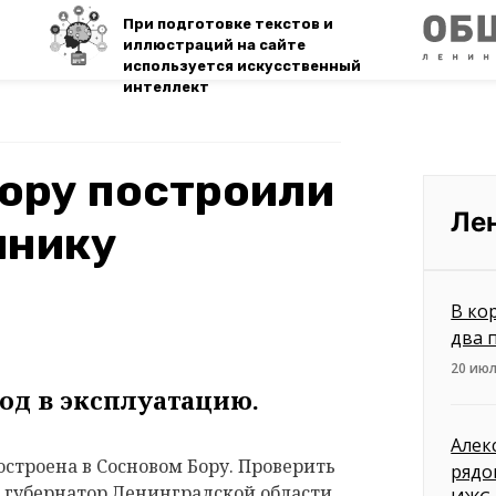
При подготовке текстов и
иллюстраций на сайте
используется искусственный
интеллект
ору построили
Ле
инику
В ко
два 
20 июл
вод в эксплуатацию.
Алек
строена в Сосновом Бору. Проверить
рядо
 губернатор Ленинградской области