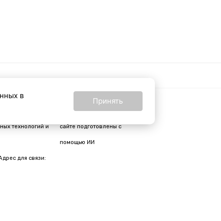
анных в
Принять
16+
24 от 24 февраля
Все материалы на
ных технологий и
сайте подготовлены с
помощью ИИ
Адрес для связи: