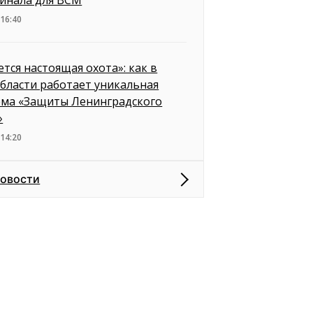
инала для ВСМ
 16:40
ется настоящая охота»: как в
бласти работает уникальная
ема «Защиты Ленинградского
»
 14:20
новости