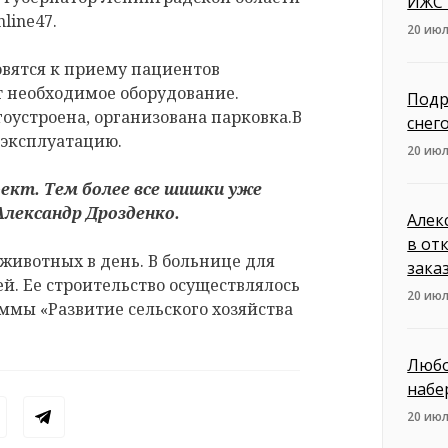
ИЖС 
line47.
20 июл
овятся к приему пациентов
т необходимое оборудование.
Подр
оустроена, организована парковка.В
снег
 эксплуатацию.
20 июл
кт. Тем более все шишки уже
Александр Дрозденко.
Алек
в от
животных в день. В больнице для
зака
ей. Ее строительство осуществлялось
20 июл
ммы «Развитие сельского хозяйства
Любо
набе
20 июл