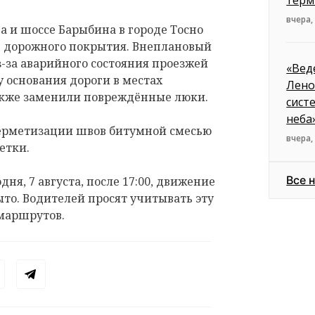
терм
вчера,
 и шоссе Барыбина в городе Тосно
е дорожного покрытия. Внеплановый
з-за аварийного состояния проезжей
«Вед
 основания дороги в местах
Лено
акже заменили повреждённые люки.
сист
неба
герметизации швов битумной смесью
вчера,
етки.
Все 
дня, 7 августа, после 17:00, движение
ыто. Водителей просят учитывать эту
маршрутов.