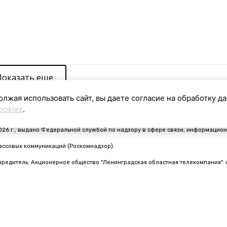
Показать еще
олжая использовать сайт, вы даете согласие на обработку д
ookies
.
видетельство о регистрации средства массовой информации ЭЛ № ФС 77 - 910
026 г., выдано Федеральной службой по надзору в сфере связи, информацион
ассовых коммуникаций (Роскомнадзор).
чредитель: Акционерное общество "Ленинградская областная телекомпания". 
nfo@online47.ru