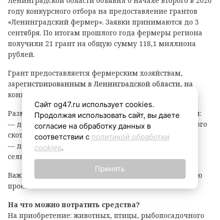
Ленинградской области объявил о начале второго в 2026
году конкурсного отбора на предоставление грантов
«Ленинградский фермер». Заявки принимаются до 3
сентября. По итогам прошлого года фермеры региона
получили 21 грант на общую сумму 118,1 миллиона
рублей.
Грант предоставляется фермерским хозяйствам,
зарегистрированным в Ленинградской области, на
конкурсной основе.
Сайт og47.ru использует cookies.
Размер гранта зависит от направления деятельности:
Продолжая использовать сайт, вы даете
— до 8 млн рублей — на разведение крупного рогатого
согласие на обработку данных в
скота, выращивание картофеля или овощей;
соответствии с
политикой обработки
— до 6 млн рублей — на все остальные виды
cookies
.
сельскохозяйственной деятельности.
Принять
Важно: грант покрывает до 90% затрат на реализацию
проекта.
На что можно потратить средства?
На приобретение: животных, птицы, рыбопосадочного