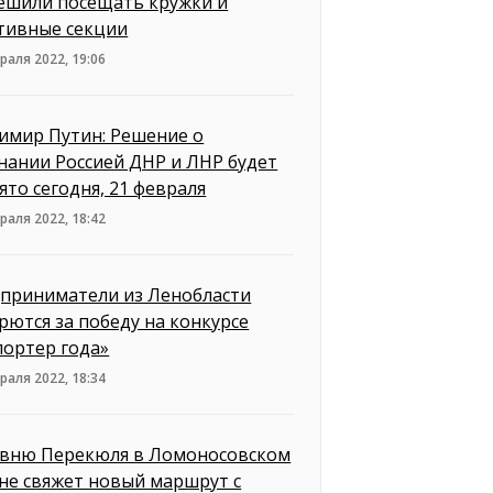
ешили посещать кружки и
тивные секции
раля 2022, 19:06
имир Путин: Решение о
нании Россией ДНР и ЛНР будет
ято сегодня, 21 февраля
раля 2022, 18:42
приниматели из Ленобласти
рются за победу на конкурсе
портер года»
раля 2022, 18:34
вню Перекюля в Ломоносовском
не свяжет новый маршрут с