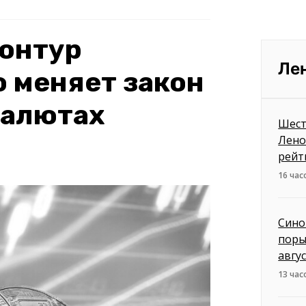
онтур
Ле
о меняет закон
валютах
Шест
Лено
рейт
16 час
Сино
поры
авгу
13 час