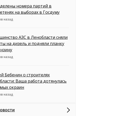
делены номера партий в
етенях на выборах в Госдуму
ов назад
шинство АЗС в Ленобласти сняли
ты на дизель и подняли планку
ензину
ов назад
ей Бебенин о строителях
бласти: Ваша работа дотянулась
амых окраин
ов назад
новости