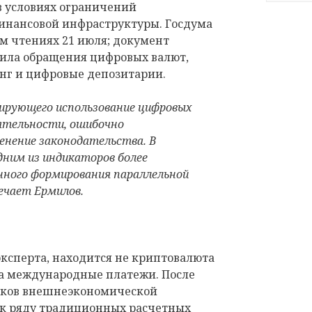
 условиях ограничений
нансовой инфраструктуры. Госдума
ем чтениях 21 июля; документ
ила обращения цифровых валют,
нг и цифровые депозитарии.
лирующего использование цифровых
ятельности, ошибочно
енение законодательства. В
дним из индикаторов более
ного формирования параллельной
ечает Ермилов.
ксперта, находится не криптовалюта
 а международные платежи. После
ников внешнеэкономической
 к ряду традиционных расчетных