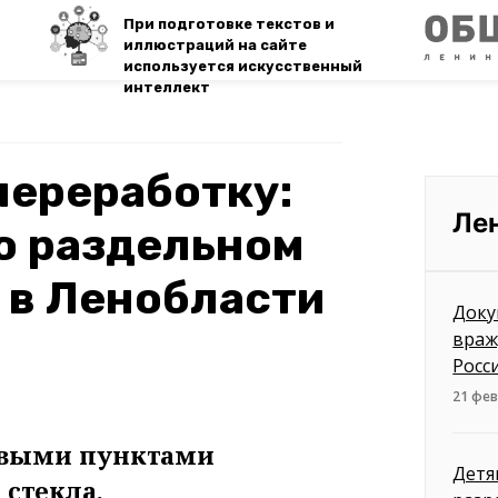
При подготовке текстов и
иллюстраций на сайте
используется искусственный
интеллект
 переработку:
Ле
о раздельном
 в Ленобласти
Доку
враж
Росс
21 фев
овыми пунктами
Детя
 стекла.