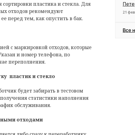
 сортировки пластика и стекла. Для
Пете
ных отходов рекомендуют
21 фев
ее перед тем, как опустить в бак.
Все 
ией с маркировкой отходов, которые
Указан и номер телефона, по
чае переполнения.
тку пластик и стекло
отчик будет забирать в тестовом
е получения статистики наполнения
рафик обслуживания.
анными отходами
ляется либо сразу к переработчику,