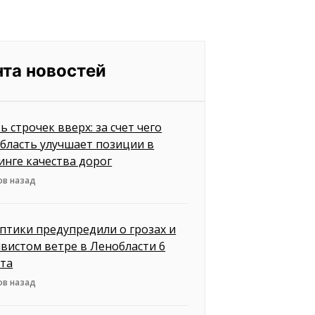
нта новостей
ь строчек вверх: за счет чего
бласть улучшает позиции в
инге качества дорог
ов назад
птики предупредили о грозах и
вистом ветре в Ленобласти 6
ста
ов назад