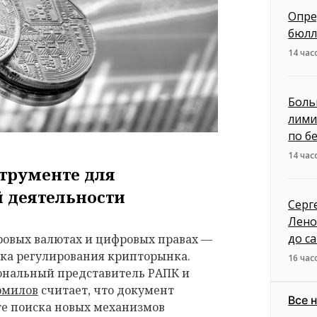
Опре
бюлл
14 час
Боль
лими
по б
14 час
струменте для
 деятельности
Серг
Лено
до с
ровых валютах и цифровых правах —
вка регулирования крипторынка.
16 час
ональный представитель РАПК и
рмилов
считает, что документ
Все 
те поиска новых механизмов