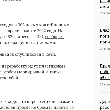
разр
спор
21 фев
отходов и 368 новых контейнерных
Влад
 феврале и марте 2022 года. На
приз
ют 520 адресов с РСО,
сообщает
прин
 по обращению с отходами.
21 фев
лощадок
опубликован
в Сети.
Пред
 переработку идут пластиковые
побо
 с особой маркировкой, а также
«Экс
теклобой.
21 фев
х отходов, то перевозчик не возьмет
Дере
ителей просят не бросать пакеты со
райо