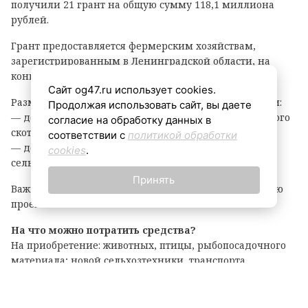
получили 21 грант на общую сумму 118,1 миллиона
рублей.
Грант предоставляется фермерским хозяйствам,
зарегистрированным в Ленинградской области, на
конкурсной основе.
Сайт og47.ru использует cookies.
Размер гранта зависит от направления деятельности:
Продолжая использовать сайт, вы даете
— до 8 млн рублей — на разведение крупного рогатого
согласие на обработку данных в
скота, выращивание картофеля или овощей;
соответствии с
политикой обработки
— до 6 млн рублей — на все остальные виды
cookies
.
сельскохозяйственной деятельности.
Принять
Важно: грант покрывает до 90% затрат на реализацию
проекта.
На что можно потратить средства?
На приобретение: животных, птицы, рыбопосадочного
материала; новой сельхозтехники, транспорта,
оборудования для переработки продукции; семян и
посадочного материала.