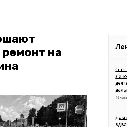
ершают
Ле
 ремонт на
ина
Серг
Лено
деят
даль
19 час
Дом 
вдво