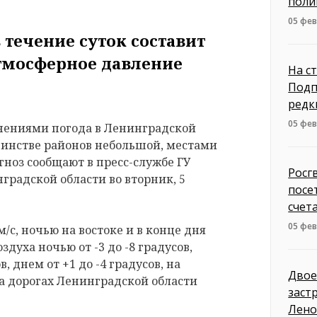
поли
05 фев
 течение суток составит
 Атмосферное давление
На с
Подп
редк
05 фев
снениями погода в Ленинградской
шинстве районов небольшой, местами
ноз сообщают в пресс-службе ГУ
Росг
градской области во вторник, 5
посе
счет
05 фев
/с, ночью на востоке и в конце дня
здуха ночью от -3 до -8 градусов,
, днем от +1 до -4 градусов, на
Двое
На дорогах Ленинградской области
заст
Лено