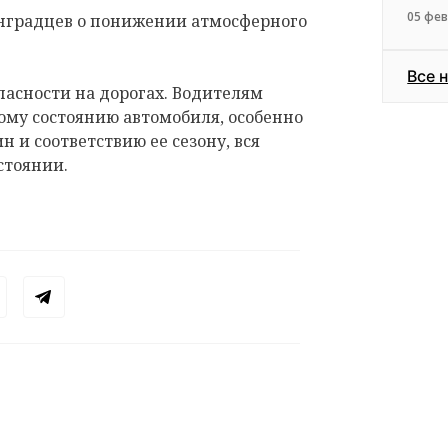
05 фев
градцев о понижении атмосферного
Все 
асности на дорогах. Водителям
му состоянию автомобиля, особенно
 и соответствию ее сезону, вся
стоянии.