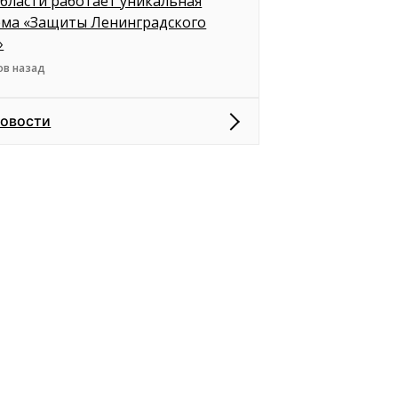
бласти работает уникальная
ема «Защиты Ленинградского
»
ов назад
новости