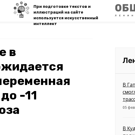
При подготовке текстов и
иллюстраций на сайте
используется искусственный
интеллект
е в
Ле
ожидается
переменная
В Га
до -11
смог
трас
оза
05 фев
В Ку