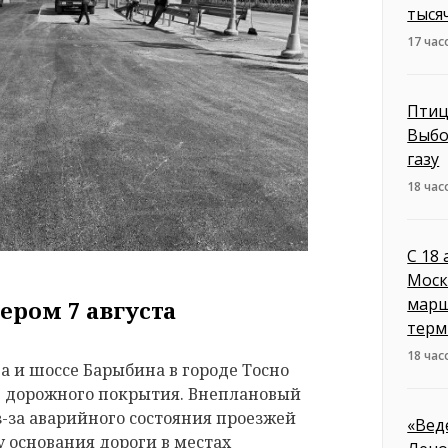
тыся
17 час
Птиц
Выбо
газу
18 час
С 18
Моск
марш
ером 7 августа
терм
18 час
 и шоссе Барыбина в городе Тосно
е дорожного покрытия. Внеплановый
з-за аварийного состояния проезжей
«Вед
 основания дороги в местах