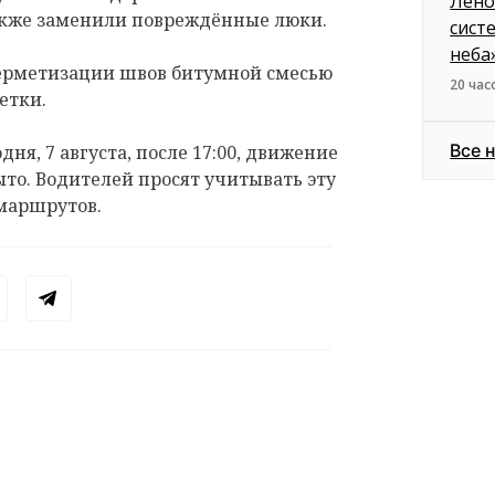
Лено
акже заменили повреждённые люки.
сист
неба
герметизации швов битумной смесью
20 час
етки.
Все 
дня, 7 августа, после 17:00, движение
ыто. Водителей просят учитывать эту
маршрутов.