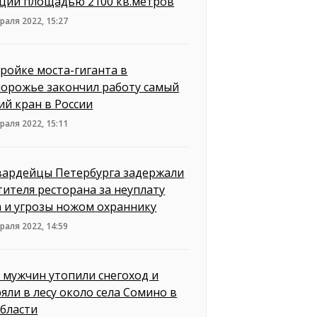
ции площадью 2100 кв.метров
раля 2022, 15:27
тройке моста-гиганта в
орожье закончил работу самый
ий кран в России
раля 2022, 15:11
вардейцы Петербурга задержали
тителя ресторана за неуплату
а и угрозы ножом охраннику
раля 2022, 14:59
 мужчин утопили снегоход и
ряли в лесу около села Сомино в
бласти