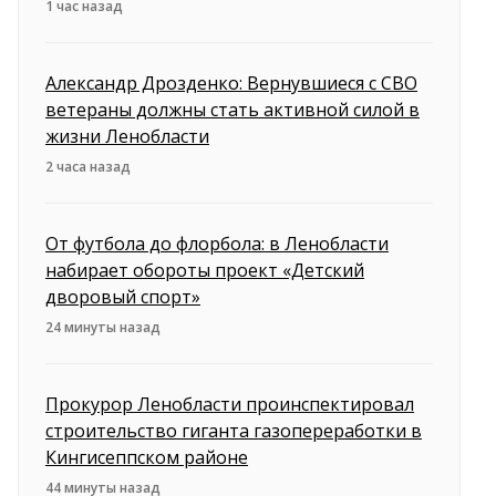
1 час назад
Александр Дрозденко: Вернувшиеся с СВО
ветераны должны стать активной силой в
жизни Ленобласти
2 часа назад
От футбола до флорбола: в Ленобласти
набирает обороты проект «Детский
дворовый спорт»
24 минуты назад
Прокурор Ленобласти проинспектировал
строительство гиганта газопереработки в
Кингисеппском районе
44 минуты назад