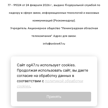
77 - 91024 от 24 февраля 2026 г., выдано Федеральной службой по
надзору в сфере связи, информационных технологий и массовых
коммуникаций (Роскомнадзор).
Учредитель: Акционерное общество "Ленинградская областная
телекомпания". Адрес для связи:
info@online47.ru
Сайт og47.ru использует cookies.
Все материалы на сайте подготовлены с помощью ИИ
Продолжая использовать сайт, вы даете
согласие на обработку данных в
соответствии с
политикой обработки
16+
cookies
.
Принять