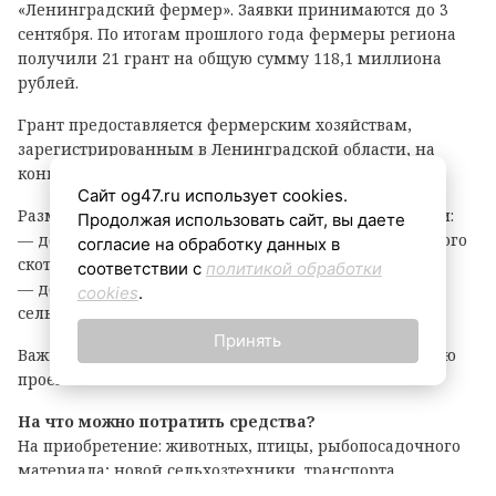
«Ленинградский фермер». Заявки принимаются до 3
сентября. По итогам прошлого года фермеры региона
получили 21 грант на общую сумму 118,1 миллиона
рублей.
Грант предоставляется фермерским хозяйствам,
зарегистрированным в Ленинградской области, на
конкурсной основе.
Сайт og47.ru использует cookies.
Размер гранта зависит от направления деятельности:
Продолжая использовать сайт, вы даете
— до 8 млн рублей — на разведение крупного рогатого
согласие на обработку данных в
скота, выращивание картофеля или овощей;
соответствии с
политикой обработки
— до 6 млн рублей — на все остальные виды
cookies
.
сельскохозяйственной деятельности.
Принять
Важно: грант покрывает до 90% затрат на реализацию
проекта.
На что можно потратить средства?
На приобретение: животных, птицы, рыбопосадочного
материала; новой сельхозтехники, транспорта,
оборудования для переработки продукции; семян и