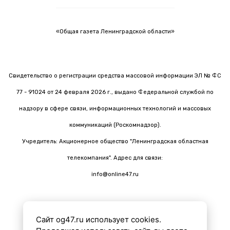
«Общая газета Ленинградской области»
Свидетельство о регистрации средства массовой информации ЭЛ № ФС
77 - 91024 от 24 февраля 2026 г., выдано Федеральной службой по
надзору в сфере связи, информационных технологий и массовых
коммуникаций (Роскомнадзор).
Учредитель: Акционерное общество "Ленинградская областная
телекомпания". Адрес для связи:
info@online47.ru
Сайт og47.ru использует cookies.
Все материалы на сайте подготовлены с помощью ИИ