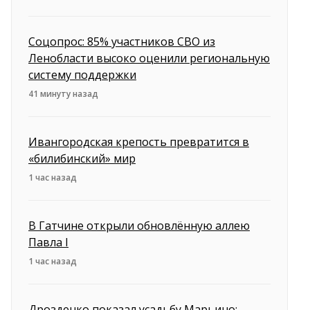
Соцопрос: 85% участников СВО из
Ленобласти высоко оценили региональную
систему поддержки
41 минуту назад
Ивангородская крепость превратится в
«билибинский» мир
1 час назад
В Гатчине открыли обновлённую аллею
Павла I
1 час назад
Дрозденко показал усадьбу Марьино: