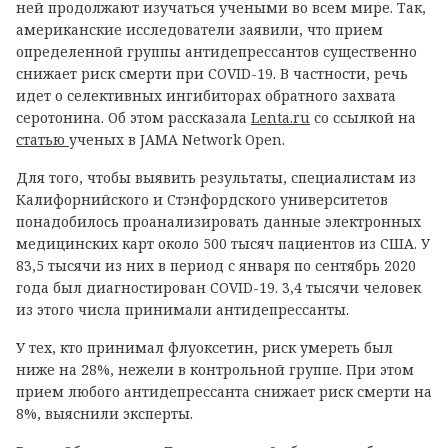
ней продолжают изучаться учеными во всем мире. Так,
американские исследователи заявили, что прием
определенной группы антидепрессантов существенно
снижает риск смерти при COVID-19. В частности, речь
идет о селективных ингибиторах обратного захвата
серотонина. Об этом рассказала
Lenta.ru
со ссылкой на
статью
ученых в JAMA Network Open.
Для того, чтобы выявить результаты, специалистам из
Калифорнийского и Стэнфордского университетов
понадобилось проанализировать данные электронных
медицинских карт около 500 тысяч пациентов из США. У
83,5 тысячи из них в период с января по сентябрь 2020
года был диагностирован COVID-19. 3,4 тысячи человек
из этого числа принимали антидепрессанты.
У тех, кто принимал флуоксетин, риск умереть был
ниже на 28%, нежели в контрольной группе. При этом
прием любого антидепрессанта снижает риск смерти на
8%, выяснили эксперты.