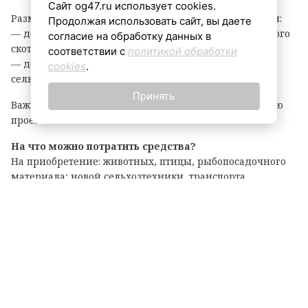
Сайт og47.ru использует cookies.
Размер гранта зависит от направления деятельности:
Продолжая использовать сайт, вы даете
— до 8 млн рублей — на разведение крупного рогатого
согласие на обработку данных в
скота, выращивание картофеля или овощей;
соответствии с
политикой обработки
— до 6 млн рублей — на все остальные виды
cookies
.
сельскохозяйственной деятельности.
Принять
Важно: грант покрывает до 90% затрат на реализацию
проекта.
На что можно потратить средства?
На приобретение: животных, птицы, рыбопосадочного
материала; новой сельхозтехники, транспорта,
оборудования для переработки продукции; семян и
посадочного материала.
Подробные условия и перечень документов
опубликованы на официальном портале комитета по
АПК. Там же можно подать заявку на участие.