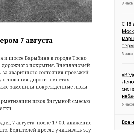
3 часа
С 18
Моск
марш
ером 7 августа
терм
3 часа
 и шоссе Барыбина в городе Тосно
е дорожного покрытия. Внеплановый
з-за аварийного состояния проезжей
«Вед
 основания дороги в местах
Лено
акже заменили повреждённые люки.
сист
неба
герметизации швов битумной смесью
6 часо
етки.
Все 
дня, 7 августа, после 17:00, движение
ыто. Водителей просят учитывать эту