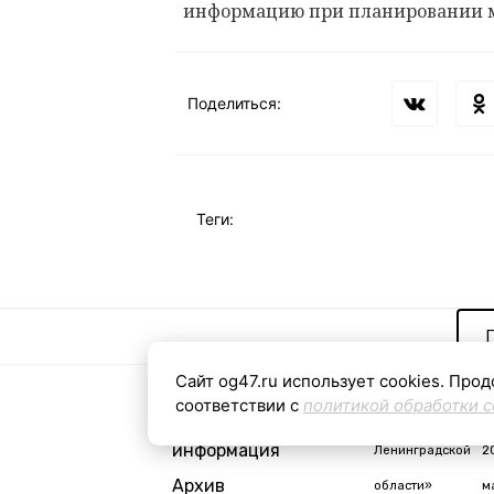
информацию при планировании 
Поделиться:
Теги:
Сайт og47.ru использует cookies. Прод
соответствии с
политикой обработки c
Контактная
«Общая газета
С
информация
Ленинградской
2
Архив
области»
м