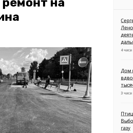
 ремонт на
ина
Серг
Лено
деят
даль
4 часа
Дом 
вдво
тыся
3 часа
Птиц
Выбо
газу