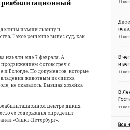
в реабилитационный
11 ноя
Двое
неда
аделицы изъяли львицу и
ства. Такое решение вынес суд, как
11 ноя
В че
ва изъяли еще 7 февраля. А
и ве
 продвижением фотовстреч с
е и Вологде. Но документов, которые
11 ноя
 владения животным из списка
ле, не оказалось. Бывшая хозяйка
В Ле
Гост
 реабилитационном центре диких
11 ноя
есто ее содержания определит
анал «
Санкт-Петербург
».
Все 