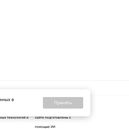
анных в
Принять
16+
24 от 24 февраля
Все материалы на
ных технологий и
сайте подготовлены с
помощью ИИ