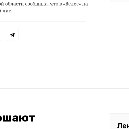
ой области
сообщала
, что в «Велес» на
 лис.
ершают
Ле