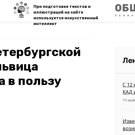
При подготовке текстов и
иллюстраций на сайте
используется искусственный
интеллект
етербургской
Ле
львица
 в пользу
С 12
КАД 
11 ноя
Изве
возн