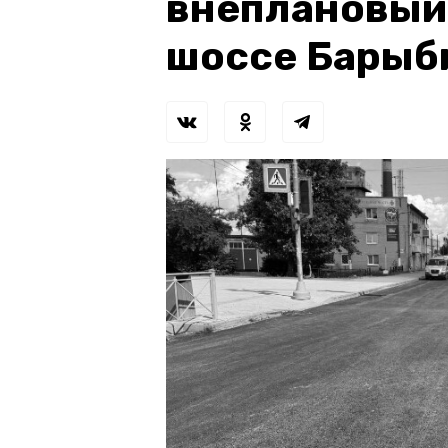
внеплановый
шоссе Барыб