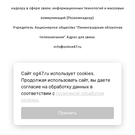
надзору в сфере связи, информационных технологий и массовых
коммуникаций (Роскомнадзор).
Учредитель: Акционерное общество "Ленинградская областная
телекомпания". Адрес для связи:
info@online47.ru
Сайт og47.ru использует cookies.
Все материалы на сайте подготовлены с помощью ИИ
Продолжая использовать сайт, вы даете
согласие на обработку данных в
соответствии с
политикой обработки
16+
cookies
.
Принять