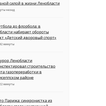
вной силой в жизни Ленобласти
нуты назад
утбола до флорбола: в
бласти набирает обороты
кт «Детский дворовый спорт»
 42 минуты
урор Ленобласти
нспектировал строительство
нта газопереработки в
исеппском районе
 22 минуты
то Парижа: синхронистка из