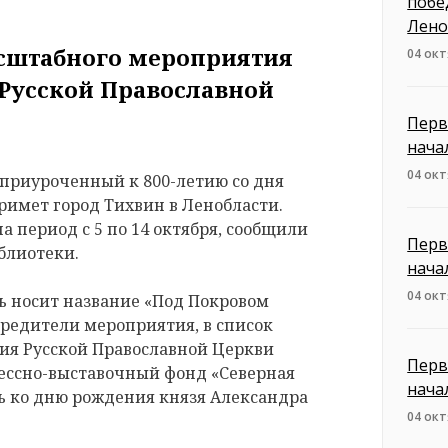
побе
Лено
сштабного мероприятия
04 окт
 Русской Православной
Перв
нача
04 окт
приуроченный к 800-летию со дня
римет город Тихвин в Ленобласти.
 период с 5 по 14 октября, сообщили
Перв
блиотеки.
нача
04 окт
 носит название «Под Покровом
чредители мероприятия, в список
ия Русской Православной Церкви
Перв
рессно-выставочный фонд «Северная
нача
 ко дню рождения князя Александра
04 окт