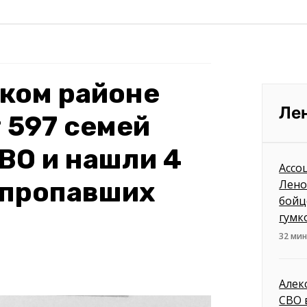
ком районе
Ле
т 597 семей
ВО и нашли 4
Ассо
 пропавших
Лено
бойц
гумк
32 ми
Алек
СВО 