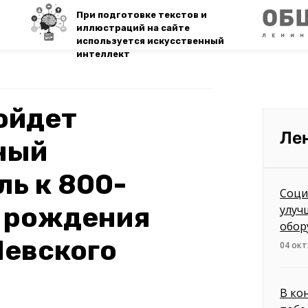
При подготовке текстов и
иллюстраций на сайте
используется искусственный
интеллект
ойдет
Ле
ный
ь к 800-
Соци
я рождения
улуч
обор
Невского
04 окт
В ко