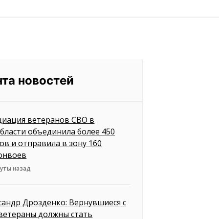
нта новостей
циация ветеранов СВО в
бласти объединила более 450
ов и отправила в зону 160
онвоев
нуты назад
сандр Дрозденко: Вернувшиеся с
ветераны должны стать