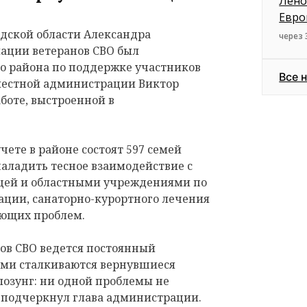
Лено
Евро
адской области Александра
через 
иации ветеранов СВО был
о района по поддержке участников
Все 
 местной администрации Виктор
боте, выстроенной в
учете в районе состоят 597 семей
аладить тесное взаимодействие с
цей и областными учреждениями по
ции, санаторно-курортного лечения
ающих проблем.
ов СВО ведется постоянный
ыми сталкиваются вернувшиеся
 лозунг: ни одной проблемы не
 подчеркнул глава администрации.