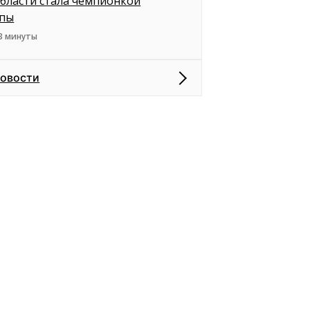
бласти стала чемпионкой
пы
3 минуты
новости