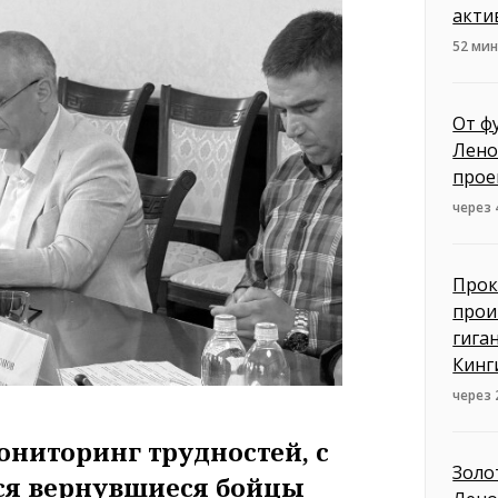
акти
52 ми
От ф
Лено
прое
через
Прок
прои
гига
Кинг
через
ониторинг трудностей, с
Золо
ся вернувшиеся бойцы